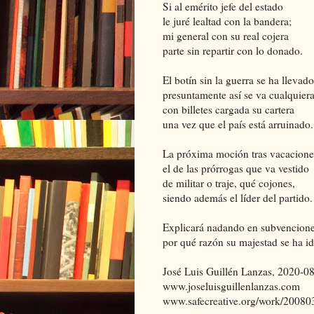
Si al emérito jefe del estado
le juré lealtad con la bandera;
mi general con su real cojera
parte sin repartir con lo donado.
El botín sin la guerra se ha llevado
presuntamente así se va cualquiera
con billetes cargada su cartera
una vez que el país está arruinado.
La próxima moción tras vacacione
el de las prórrogas que va vestido
de militar o traje, qué cojones,
siendo además el líder del partido.
Explicará nadando en subvencion
por qué razón su majestad se ha id
José Luis Guillén Lanzas, 2020-0
www.joseluisguillenlanzas.com
www.safecreative.org/work/2008