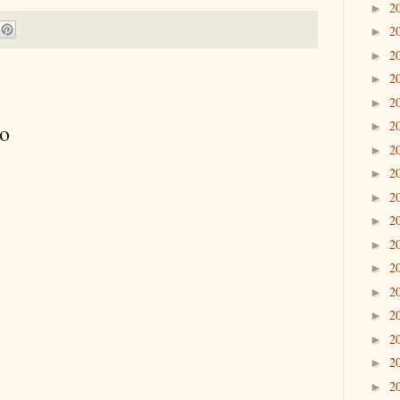
2
►
2
►
2
►
2
►
2
►
2
►
io
2
►
2
►
2
►
2
►
2
►
2
►
2
►
2
►
2
►
2
►
2
►