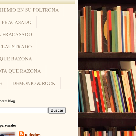
OHEMIO EN SU POLTRONA
A FRACASADO
A FRACASADO
NCLAUSTRADO
A QUE RAZONA
IOTA QUE RAZONA
E
DEMONIO & ROCK
 este blog
personales
ppleches