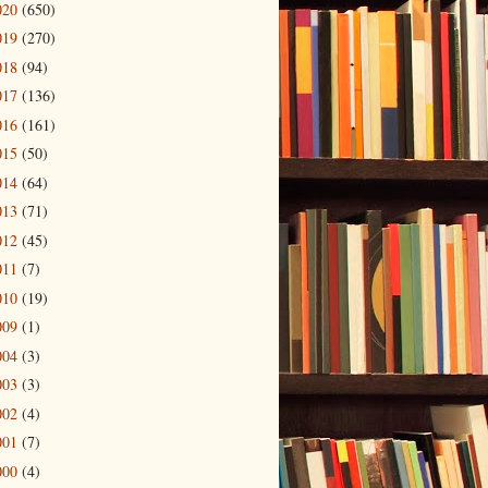
020
(650)
019
(270)
018
(94)
017
(136)
016
(161)
015
(50)
014
(64)
013
(71)
012
(45)
011
(7)
010
(19)
009
(1)
004
(3)
003
(3)
002
(4)
001
(7)
000
(4)