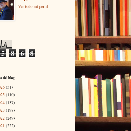
Ver todo mi perfil
s
5
8
6
8
o del blog
026
(51)
025
(110)
024
(137)
023
(198)
022
(249)
021
(222)