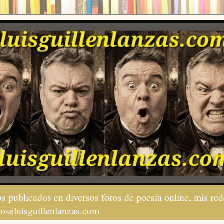
s publicados en diversos foros de poesía online, mis red
joseluisguillenlanzas.com