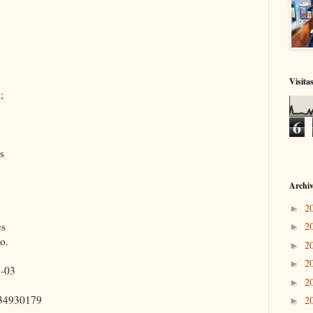
Visita
;
6
s
Archiv
2
►
es
2
►
o.
2
►
2
►
8-03
2
►
034930179
2
►