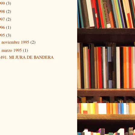
999
(3)
998
(2)
997
(2)
996
(1)
995
(3)
noviembre 1995
(2)
►
marzo 1995
(1)
▼
491. MI JURA DE BANDERA