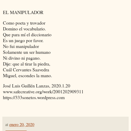
EL MANIPULADOR
Como poeta y trovador
Domino el vocabulario.
Que para mí el diccionario
Es un juego por favor.
No fui manipulador
Solamente un ser humano
Ni divino ni pagano.
Dije: que al tirar la piedra,
Cuál Cervantes Saavedra
Miguel, escondes la mano.
José Luis Guillén Lanzas, 2020.1.20
www.safecreative.org/work/2001202909311
https://333sonetos.wordpress.com
at
enero 20, 2020