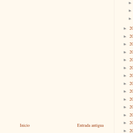
2
►
2
►
2
►
2
►
2
►
2
►
2
►
2
►
2
►
2
►
2
►
2
►
2
►
Inicio
Entrada antigua
2
►