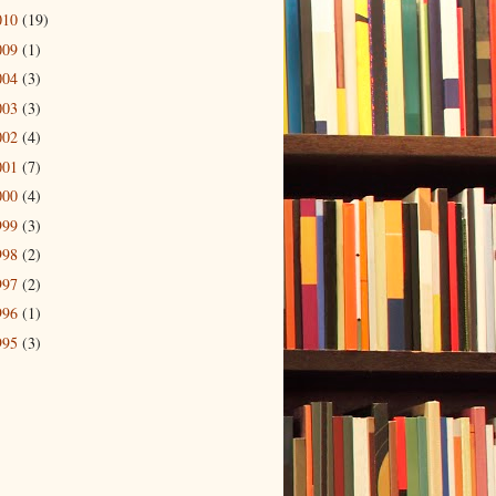
010
(19)
009
(1)
004
(3)
003
(3)
002
(4)
001
(7)
000
(4)
999
(3)
998
(2)
997
(2)
996
(1)
995
(3)