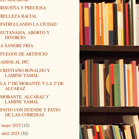
RISUEÑA Y PRECIOSA
BELLEZA RACIAL
PATRULLANDO LA CIUDAD
EUTANASIA, ABORTO Y
DIVORCIO
A SANGRE FRÍA
FUEGOS DE ARTIFICIO
ADIÓS AL IPC
CRISTIANO RONALDO Y
LAMINE YAMAL
LA 1ª DE MORANTE Y LA 2ª DE
ALCARAZ
MORANTE, ALCARAZ Y
LAMINE YAMAL
PATIO CON DUENDE Y PATIO
DE LAS COMEDIAS
mayo 2025
(12)
►
abril 2025
(32)
►