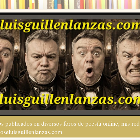
s publicados en diversos foros de poesía online, mis red
joseluisguillenlanzas.com