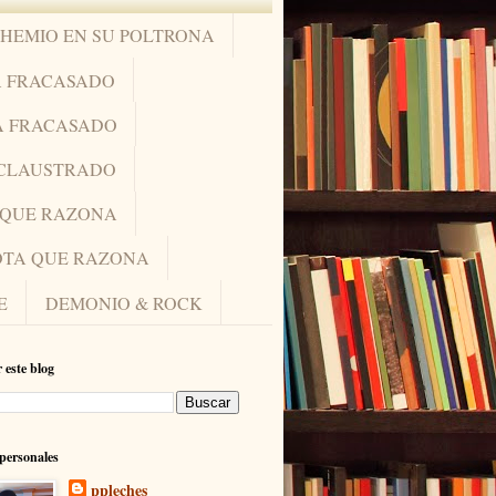
OHEMIO EN SU POLTRONA
A FRACASADO
A FRACASADO
NCLAUSTRADO
A QUE RAZONA
IOTA QUE RAZONA
E
DEMONIO & ROCK
 este blog
personales
ppleches