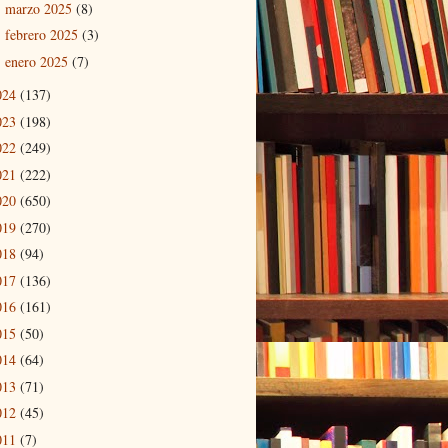
marzo 2025
(8)
►
febrero 2025
(3)
►
enero 2025
(7)
►
024
(137)
023
(198)
022
(249)
021
(222)
020
(650)
019
(270)
018
(94)
017
(136)
016
(161)
015
(50)
014
(64)
013
(71)
012
(45)
011
(7)