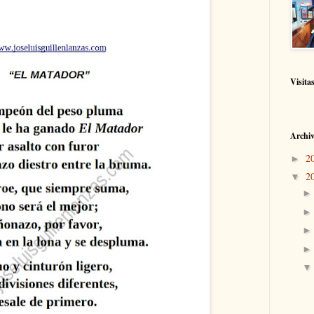
Visita
Archiv
2
►
2
▼