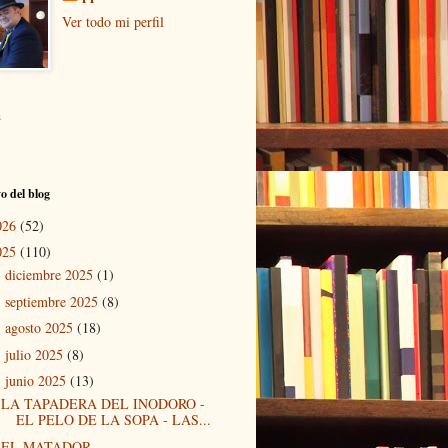
Ver todo mi perfil
s
o del blog
026
(52)
025
(110)
diciembre 2025
(1)
►
septiembre 2025
(8)
►
agosto 2025
(18)
►
julio 2025
(8)
►
junio 2025
(13)
▼
LA TAPADERA DEL INODORO -
EL PELO DE LA SOPA - LAS...
EL MATADOR