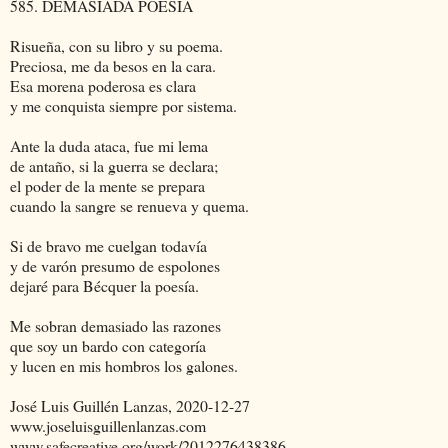
585. DEMASIADA POESÍA
Risueña, con su libro y su poema.
Preciosa, me da besos en la cara.
Esa morena poderosa es clara
y me conquista siempre por sistema.
Ante la duda ataca, fue mi lema
de antaño, si la guerra se declara;
el poder de la mente se prepara
cuando la sangre se renueva y quema.
Si de bravo me cuelgan todavía
y de varón presumo de espolones
dejaré para Bécquer la poesía.
Me sobran demasiado las razones
que soy un bardo con categoría
y lucen en mis hombros los galones.
José Luis Guillén Lanzas, 2020-12-27
www.joseluisguillenlanzas.com
www.safecreative.org/work/2012276438386