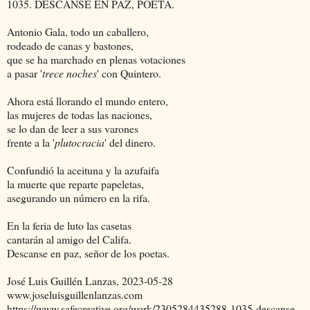
1035. DESCANSE EN PAZ, POETA.
Antonio Gala, todo un caballero,
rodeado de canas y bastones,
que se ha marchado en plenas votaciones
a pasar '
trece noches
' con Quintero.
Ahora está llorando el mundo entero,
las mujeres de todas las naciones,
se lo dan de leer a sus varones
frente a la '
plutocracia
' del dinero.
Confundió la aceituna y la azufaifa
la muerte que reparte papeletas,
asegurando un número en la rifa.
En la feria de luto las casetas
cantarán al amigo del Califa.
Descanse en paz, señor de los poetas.
José Luis Guillén Lanzas, 2023-05-28
www.joseluisguillenlanzas.com
https://www.safecreative.org/work/2305284435288-1035-descanse-