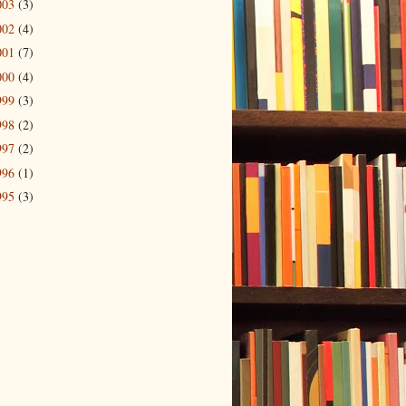
003
(3)
002
(4)
001
(7)
000
(4)
999
(3)
998
(2)
997
(2)
996
(1)
995
(3)