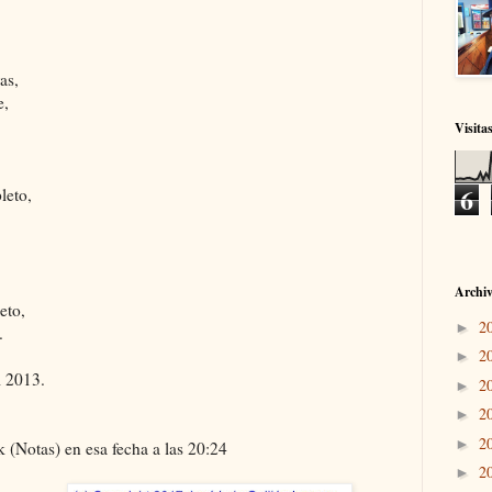
as,
e,
Visita
6
leto,
Archiv
eto,
2
►
.
2
►
l 2013.
2
►
2
►
2
►
 (Notas) en esa fecha a las 20:24
2
►