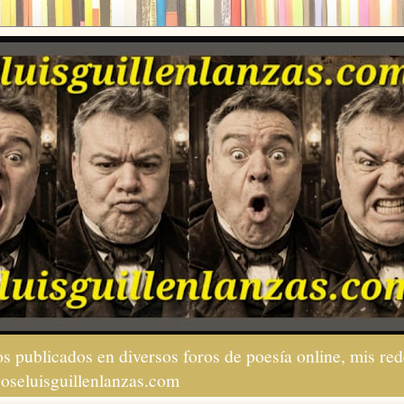
s publicados en diversos foros de poesía online, mis red
joseluisguillenlanzas.com