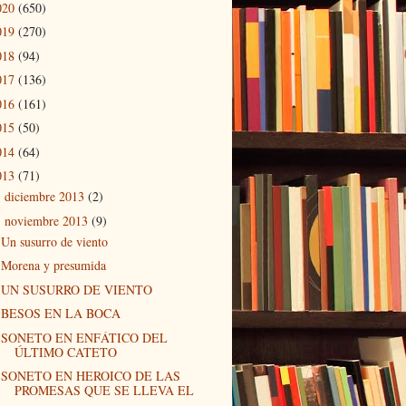
020
(650)
019
(270)
018
(94)
017
(136)
016
(161)
015
(50)
014
(64)
013
(71)
diciembre 2013
(2)
►
noviembre 2013
(9)
▼
Un susurro de viento
Morena y presumida
UN SUSURRO DE VIENTO
BESOS EN LA BOCA
SONETO EN ENFÁTICO DEL
ÚLTIMO CATETO
SONETO EN HEROICO DE LAS
PROMESAS QUE SE LLEVA EL
...