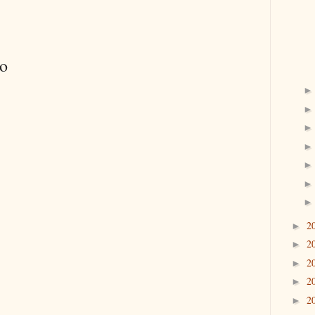
io
2
►
2
►
2
►
2
►
2
►