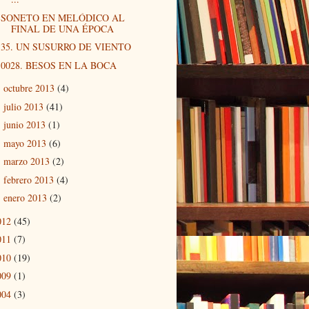
SONETO EN MELÓDICO AL
FINAL DE UNA ÉPOCA
35. UN SUSURRO DE VIENTO
0028. BESOS EN LA BOCA
octubre 2013
(4)
►
julio 2013
(41)
►
junio 2013
(1)
►
mayo 2013
(6)
►
marzo 2013
(2)
►
febrero 2013
(4)
►
enero 2013
(2)
►
012
(45)
011
(7)
010
(19)
009
(1)
004
(3)