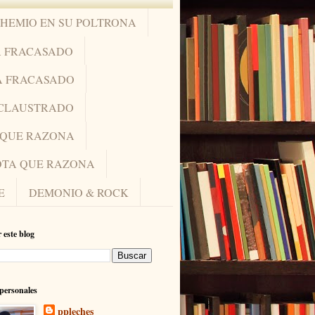
OHEMIO EN SU POLTRONA
A FRACASADO
A FRACASADO
NCLAUSTRADO
A QUE RAZONA
IOTA QUE RAZONA
E
DEMONIO & ROCK
 este blog
personales
ppleches