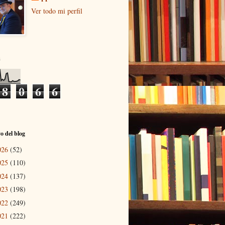
Ver todo mi perfil
s
8
0
6
6
o del blog
026
(52)
025
(110)
024
(137)
023
(198)
022
(249)
021
(222)