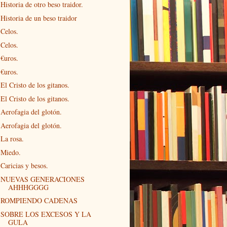
Historia de otro beso traidor.
Historia de un beso traidor
Celos.
Celos.
€uros.
€uros.
El Cristo de los gitanos.
El Cristo de los gitanos.
Aerofagia del glotón.
Aerofagia del glotón.
La rosa.
Miedo.
Caricias y besos.
NUEVAS GENERACIONES
AHHHGGGG
ROMPIENDO CADENAS
SOBRE LOS EXCESOS Y LA
GULA