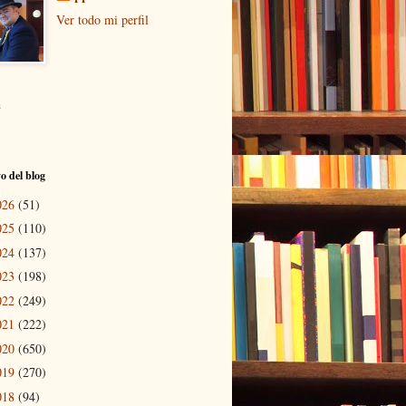
Ver todo mi perfil
s
o del blog
026
(51)
025
(110)
024
(137)
023
(198)
022
(249)
021
(222)
020
(650)
019
(270)
018
(94)