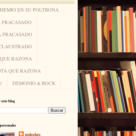
OHEMIO EN SU POLTRONA
A FRACASADO
A FRACASADO
NCLAUSTRADO
A QUE RAZONA
IOTA QUE RAZONA
E
DEMONIO & ROCK
 este blog
personales
ppleches