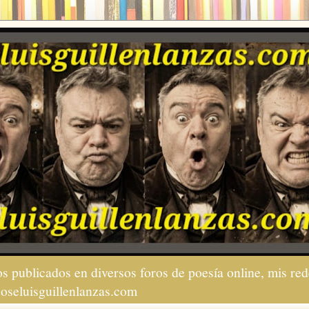
s publicados en diversos foros de poesía online, mis red
joseluisguillenlanzas.com