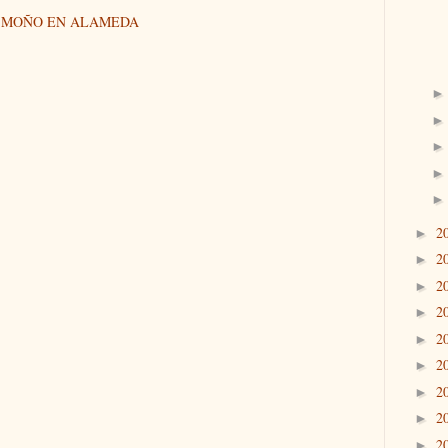
N MOÑO EN ALAMEDA
2
►
2
►
2
►
2
►
2
►
2
►
2
►
2
►
2
►