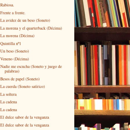
Rabiosa.
Frente a frente.
La avidez de un beso (Soneto)
La morena y el quarterback (Décima)
La morena (Décima)
Quintilla nº1
Un beso (Soneto)
Veneno (Décima)
Nadie me escucha (Soneto y juego de
palabras)
Besos de papel (Soneto)
La cuerda (Soneto satírico)
La soltera
La cadena
La cadena
El dulce sabor de la venganza
El dulce sabor de la venganza