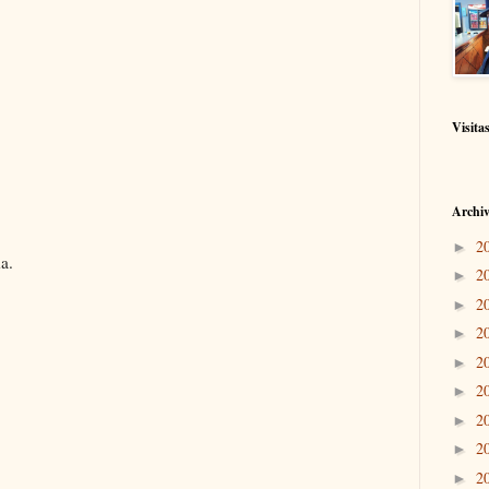
Visita
Archiv
2
►
a.
2
►
2
►
2
►
2
►
2
►
2
►
2
►
2
►