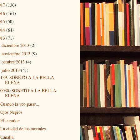
017
(136)
016
(161)
015
(50)
014
(64)
013
(71)
diciembre 2013
(2)
►
noviembre 2013
(9)
►
octubre 2013
(4)
►
julio 2013
(41)
▼
139. SONETO A LA BELLA
ELENA
0030. SONETO A LA BELLA
ELENA
Cuando la veo pasar...
Ojos Negros
El cazador.
La ciudad de los mortales.
Canalla.