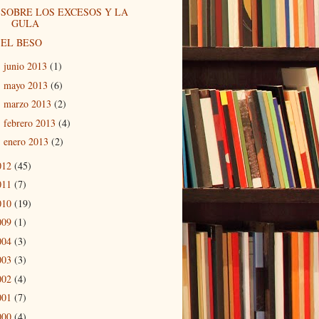
SOBRE LOS EXCESOS Y LA
GULA
EL BESO
junio 2013
(1)
►
mayo 2013
(6)
►
marzo 2013
(2)
►
febrero 2013
(4)
►
enero 2013
(2)
►
012
(45)
011
(7)
010
(19)
009
(1)
004
(3)
003
(3)
002
(4)
001
(7)
000
(4)