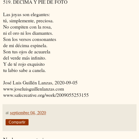
519. DÉCIMA Y PIE DE FOTO
Las joyas son elegantes:
tú, simplemente, preciosa.
No compiten con la rosa,
ni el oro ni los diamantes.
Son los versos consonantes
de mi décima espinela.
Son tus ojos de acuarela
del verde más infinito.
Y de té rojo exquisito
tu labio sabe a canela.
José Luis Guillén Lanzas, 2020-09-05
www.joseluisguillenlanzas.com
www.safecreative.org/work/2009055253155
at
septiembre 04, 2020
Compartir