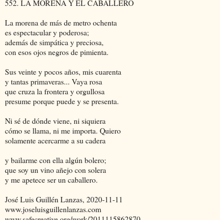
552. LA MORENA Y EL CABALLERO
La morena de más de metro ochenta
es espectacular y poderosa;
además de simpática y preciosa,
con esos ojos negros de pimienta.
Sus veinte y pocos años, mis cuarenta
y tantas primaveras... Vaya rosa
que cruza la frontera y orgullosa
presume porque puede y se presenta.
Ni sé de dónde viene, ni siquiera
cómo se llama, ni me importa. Quiero
solamente acercarme a su cadera
y bailarme con ella algún bolero;
que soy un vino añejo con solera
y me apetece ser un caballero.
José Luis Guillén Lanzas, 2020-11-11
www.joseluisguillenlanzas.com
www.safecreative.org/work/2011115862870