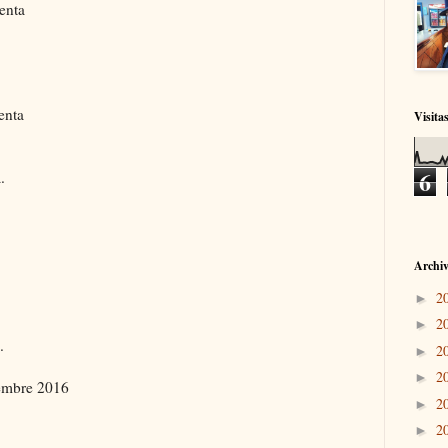
enta
enta
Visita
6
.
Archiv
2
►
2
►
.
2
►
2
►
iembre 2016
2
►
2
►