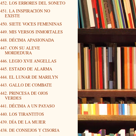
452. LOS ERRORES DEL SONETO
451. LA INSPIRACIÓN NO
EXISTE
450. SIETE VOCES FEMENINAS
449. MIS VERSOS INMORTALES
448. DÉCIMA APASIONADA
447. CON SU ALEVE
MORDEDURA
446. LEGIO XVII ANGELLAS
445. ESTADO DE ALARMA
444. EL LUNAR DE MARILYN
443. GALLO DE COMBATE
442. PRINCESA DE OJOS
VERDES
441. DÉCIMA A UN PAYASO
440. LOS TIRANTITOS
439. DÍA DE LA MUJER
438. DE CONSEJOS Y CISORIA