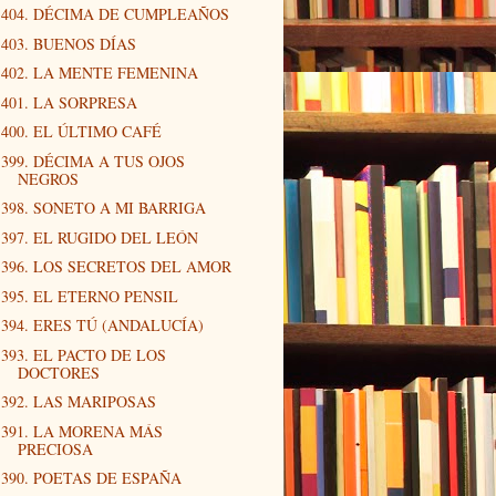
404. DÉCIMA DE CUMPLEAÑOS
403. BUENOS DÍAS
402. LA MENTE FEMENINA
401. LA SORPRESA
400. EL ÚLTIMO CAFÉ
399. DÉCIMA A TUS OJOS
NEGROS
398. SONETO A MI BARRIGA
397. EL RUGIDO DEL LEÓN
396. LOS SECRETOS DEL AMOR
395. EL ETERNO PENSIL
394. ERES TÚ (ANDALUCÍA)
393. EL PACTO DE LOS
DOCTORES
392. LAS MARIPOSAS
391. LA MORENA MÁS
PRECIOSA
390. POETAS DE ESPAÑA