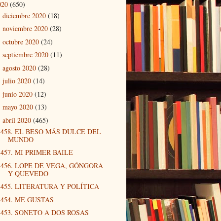
020
(650)
diciembre 2020
(18)
►
noviembre 2020
(28)
►
octubre 2020
(24)
►
septiembre 2020
(11)
►
agosto 2020
(28)
►
julio 2020
(14)
►
junio 2020
(12)
►
mayo 2020
(13)
►
abril 2020
(465)
▼
458. EL BESO MÁS DULCE DEL
MUNDO
457. MI PRIMER BAILE
456. LOPE DE VEGA, GÓNGORA
Y QUEVEDO
455. LITERATURA Y POLÍTICA
454. ME GUSTAS
453. SONETO A DOS ROSAS