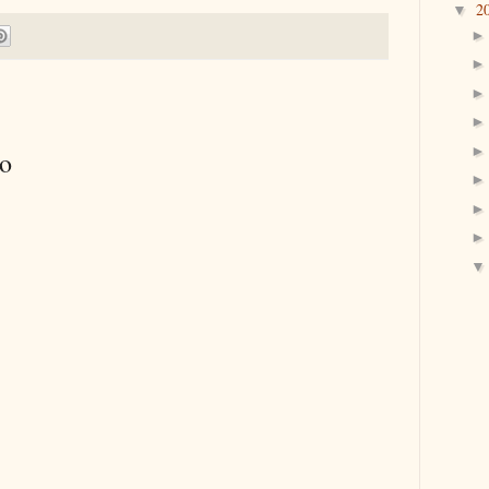
2
▼
io