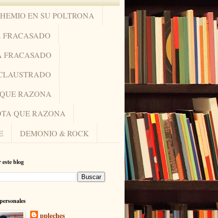
OHEMIO EN SU POLTRONA
A FRACASADO
A FRACASADO
NCLAUSTRADO
A QUE RAZONA
IOTA QUE RAZONA
E
DEMONIO & ROCK
 este blog
personales
ppleches