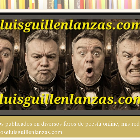
s publicados en diversos foros de poesía online, mis red
joseluisguillenlanzas.com