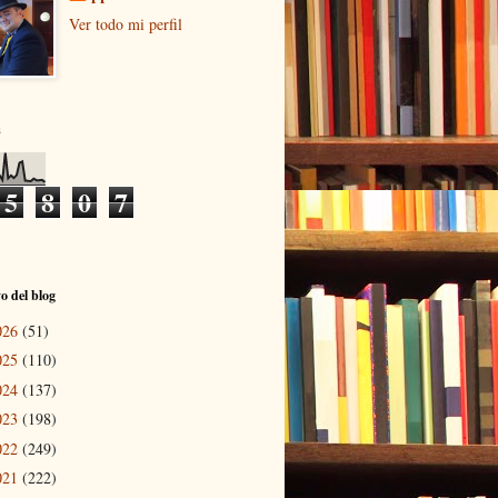
Ver todo mi perfil
s
5
8
0
7
o del blog
026
(51)
025
(110)
024
(137)
023
(198)
022
(249)
021
(222)