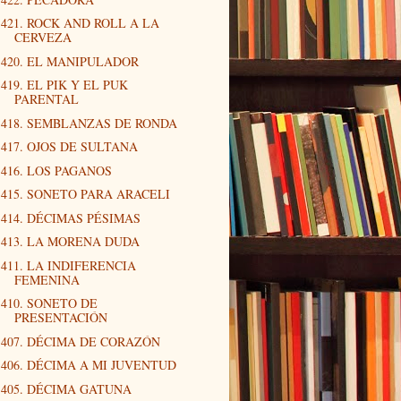
421. ROCK AND ROLL A LA
CERVEZA
420. EL MANIPULADOR
419. EL PIK Y EL PUK
PARENTAL
418. SEMBLANZAS DE RONDA
417. OJOS DE SULTANA
416. LOS PAGANOS
415. SONETO PARA ARACELI
414. DÉCIMAS PÉSIMAS
413. LA MORENA DUDA
411. LA INDIFERENCIA
FEMENINA
410. SONETO DE
PRESENTACIÓN
407. DÉCIMA DE CORAZÓN
406. DÉCIMA A MI JUVENTUD
405. DÉCIMA GATUNA