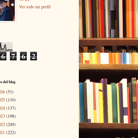
Ver todo mi perfil
s
6
7
6
2
o del blog
026
(51)
025
(110)
024
(137)
023
(198)
022
(249)
021
(222)