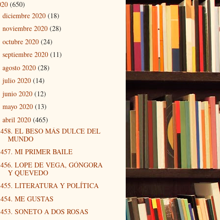
020
(650)
diciembre 2020
(18)
►
noviembre 2020
(28)
►
octubre 2020
(24)
►
septiembre 2020
(11)
►
agosto 2020
(28)
►
julio 2020
(14)
►
junio 2020
(12)
►
mayo 2020
(13)
►
abril 2020
(465)
▼
458. EL BESO MÁS DULCE DEL
MUNDO
457. MI PRIMER BAILE
456. LOPE DE VEGA, GÓNGORA
Y QUEVEDO
455. LITERATURA Y POLÍTICA
454. ME GUSTAS
453. SONETO A DOS ROSAS