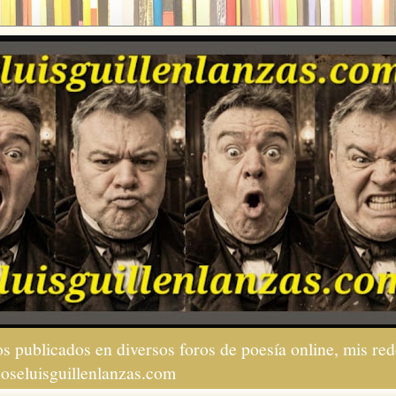
s publicados en diversos foros de poesía online, mis red
joseluisguillenlanzas.com