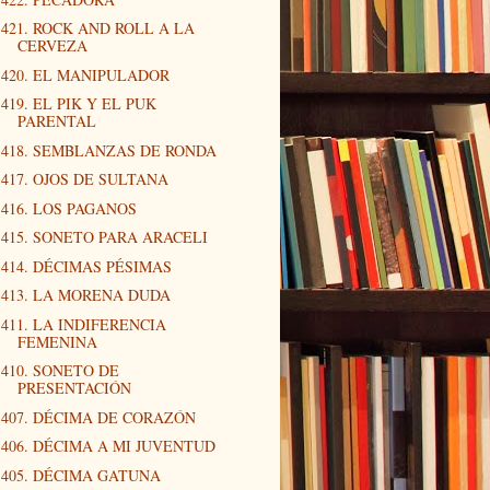
421. ROCK AND ROLL A LA
CERVEZA
420. EL MANIPULADOR
419. EL PIK Y EL PUK
PARENTAL
418. SEMBLANZAS DE RONDA
417. OJOS DE SULTANA
416. LOS PAGANOS
415. SONETO PARA ARACELI
414. DÉCIMAS PÉSIMAS
413. LA MORENA DUDA
411. LA INDIFERENCIA
FEMENINA
410. SONETO DE
PRESENTACIÓN
407. DÉCIMA DE CORAZÓN
406. DÉCIMA A MI JUVENTUD
405. DÉCIMA GATUNA