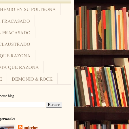
OHEMIO EN SU POLTRONA
A FRACASADO
A FRACASADO
NCLAUSTRADO
A QUE RAZONA
IOTA QUE RAZONA
E
DEMONIO & ROCK
 este blog
personales
ppleches