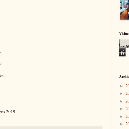
Visita
6
.
s
es.
Archiv
2
►
2
►
2
►
2
►
rero 2019
2
►
2
►