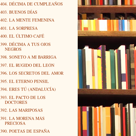
404. DÉCIMA DE CUMPLEAÑOS
403. BUENOS DÍAS
402. LA MENTE FEMENINA
401. LA SORPRESA
400. EL ÚLTIMO CAFÉ
399. DÉCIMA A TUS OJOS
NEGROS
398. SONETO A MI BARRIGA
397. EL RUGIDO DEL LEÓN
396. LOS SECRETOS DEL AMOR
395. EL ETERNO PENSIL
394. ERES TÚ (ANDALUCÍA)
393. EL PACTO DE LOS
DOCTORES
392. LAS MARIPOSAS
391. LA MORENA MÁS
PRECIOSA
390. POETAS DE ESPAÑA