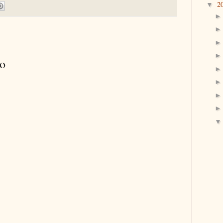
2
▼
io