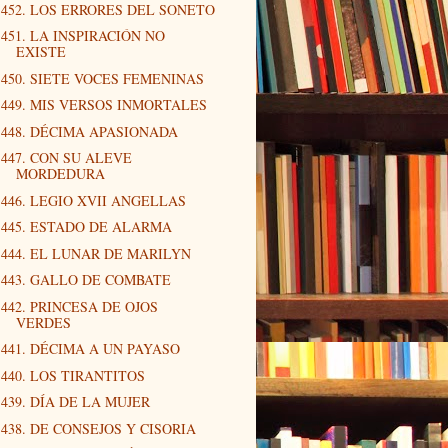
452. LOS ERRORES DEL SONETO
451. LA INSPIRACIÓN NO
EXISTE
450. SIETE VOCES FEMENINAS
449. MIS VERSOS INMORTALES
448. DÉCIMA APASIONADA
447. CON SU ALEVE
MORDEDURA
446. LEGIO XVII ANGELLAS
445. ESTADO DE ALARMA
444. EL LUNAR DE MARILYN
443. GALLO DE COMBATE
442. PRINCESA DE OJOS
VERDES
441. DÉCIMA A UN PAYASO
440. LOS TIRANTITOS
439. DÍA DE LA MUJER
438. DE CONSEJOS Y CISORIA