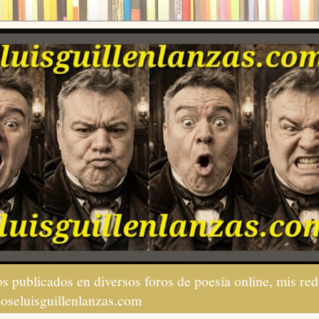
s publicados en diversos foros de poesía online, mis red
joseluisguillenlanzas.com