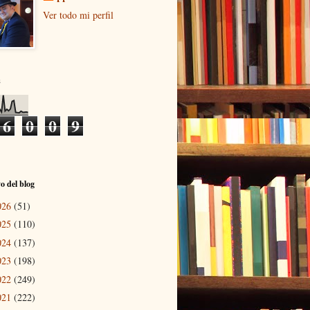
Ver todo mi perfil
s
6
0
0
9
o del blog
026
(51)
025
(110)
024
(137)
023
(198)
022
(249)
021
(222)