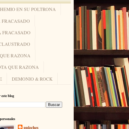
OHEMIO EN SU POLTRONA
A FRACASADO
A FRACASADO
NCLAUSTRADO
A QUE RAZONA
IOTA QUE RAZONA
E
DEMONIO & ROCK
 este blog
personales
ppleches