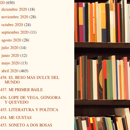
020
(650)
diciembre 2020
(18)
►
noviembre 2020
(28)
►
octubre 2020
(24)
►
septiembre 2020
(11)
►
agosto 2020
(28)
►
julio 2020
(14)
►
junio 2020
(12)
►
mayo 2020
(13)
►
abril 2020
(465)
▼
458. EL BESO MÁS DULCE DEL
MUNDO
457. MI PRIMER BAILE
456. LOPE DE VEGA, GÓNGORA
Y QUEVEDO
455. LITERATURA Y POLÍTICA
454. ME GUSTAS
453. SONETO A DOS ROSAS