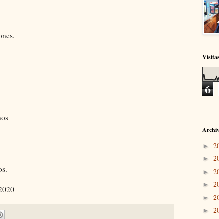
ones.
Visita
6
nos
Archiv
2
►
2
►
os.
2
►
2
►
 2020
2
►
2
►