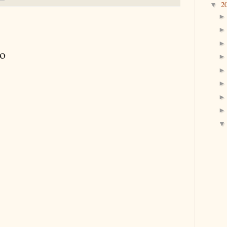
2
▼
io