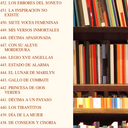
452. LOS ERRORES DEL SONETO
451. LA INSPIRACIÓN NO
EXISTE
450. SIETE VOCES FEMENINAS
449. MIS VERSOS INMORTALES
448. DÉCIMA APASIONADA
447. CON SU ALEVE
MORDEDURA
446. LEGIO XVII ANGELLAS
445. ESTADO DE ALARMA
444. EL LUNAR DE MARILYN
443. GALLO DE COMBATE
442. PRINCESA DE OJOS
VERDES
441. DÉCIMA A UN PAYASO
440. LOS TIRANTITOS
439. DÍA DE LA MUJER
438. DE CONSEJOS Y CISORIA