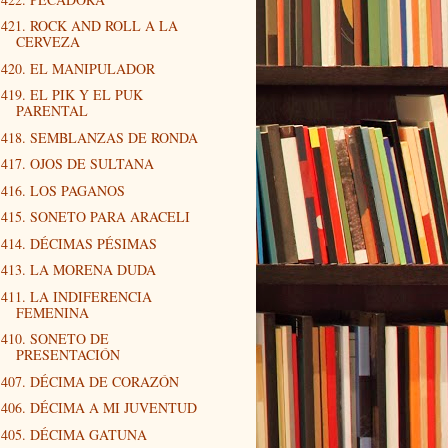
421. ROCK AND ROLL A LA
CERVEZA
420. EL MANIPULADOR
419. EL PIK Y EL PUK
PARENTAL
418. SEMBLANZAS DE RONDA
417. OJOS DE SULTANA
416. LOS PAGANOS
415. SONETO PARA ARACELI
414. DÉCIMAS PÉSIMAS
413. LA MORENA DUDA
411. LA INDIFERENCIA
FEMENINA
410. SONETO DE
PRESENTACIÓN
407. DÉCIMA DE CORAZÓN
406. DÉCIMA A MI JUVENTUD
405. DÉCIMA GATUNA