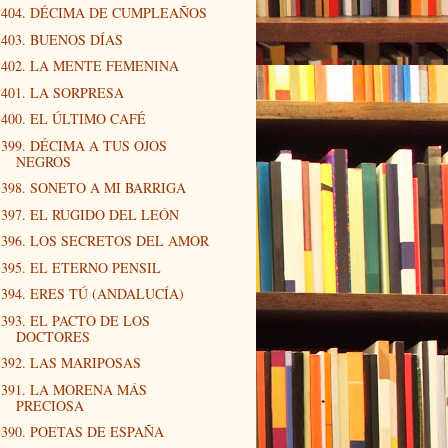
404. DÉCIMA DE CUMPLEAÑOS
403. BUENOS DÍAS
402. LA MENTE FEMENINA
401. LA SORPRESA
400. EL ÚLTIMO CAFÉ
399. DÉCIMA A TUS OJOS
NEGROS
398. SONETO A MI BARRIGA
397. EL RUGIDO DEL LEÓN
396. LOS SECRETOS DEL AMOR
395. EL ETERNO PENSIL
394. ERES TÚ (ANDALUCÍA)
393. EL PACTO DE LOS
DOCTORES
392. LAS MARIPOSAS
391. LA MORENA MÁS
PRECIOSA
390. POETAS DE ESPAÑA