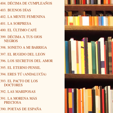
404. DÉCIMA DE CUMPLEAÑOS
403. BUENOS DÍAS
402. LA MENTE FEMENINA
401. LA SORPRESA
400. EL ÚLTIMO CAFÉ
399. DÉCIMA A TUS OJOS
NEGROS
398. SONETO A MI BARRIGA
397. EL RUGIDO DEL LEÓN
396. LOS SECRETOS DEL AMOR
395. EL ETERNO PENSIL
394. ERES TÚ (ANDALUCÍA)
393. EL PACTO DE LOS
DOCTORES
392. LAS MARIPOSAS
391. LA MORENA MÁS
PRECIOSA
390. POETAS DE ESPAÑA