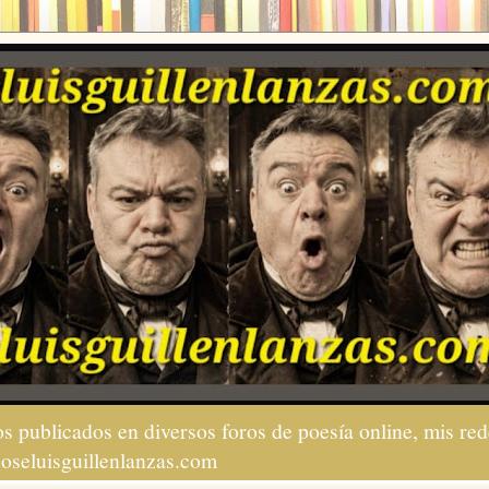
s publicados en diversos foros de poesía online, mis red
joseluisguillenlanzas.com