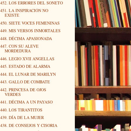
452. LOS ERRORES DEL SONETO
451. LA INSPIRACIÓN NO
EXISTE
450. SIETE VOCES FEMENINAS
449. MIS VERSOS INMORTALES
448. DÉCIMA APASIONADA
447. CON SU ALEVE
MORDEDURA
446. LEGIO XVII ANGELLAS
445. ESTADO DE ALARMA
444. EL LUNAR DE MARILYN
443. GALLO DE COMBATE
442. PRINCESA DE OJOS
VERDES
441. DÉCIMA A UN PAYASO
440. LOS TIRANTITOS
439. DÍA DE LA MUJER
438. DE CONSEJOS Y CISORIA