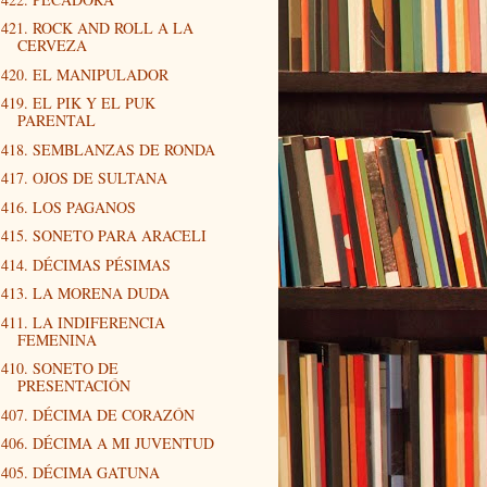
421. ROCK AND ROLL A LA
CERVEZA
420. EL MANIPULADOR
419. EL PIK Y EL PUK
PARENTAL
418. SEMBLANZAS DE RONDA
417. OJOS DE SULTANA
416. LOS PAGANOS
415. SONETO PARA ARACELI
414. DÉCIMAS PÉSIMAS
413. LA MORENA DUDA
411. LA INDIFERENCIA
FEMENINA
410. SONETO DE
PRESENTACIÓN
407. DÉCIMA DE CORAZÓN
406. DÉCIMA A MI JUVENTUD
405. DÉCIMA GATUNA