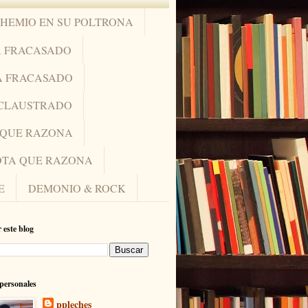
OHEMIO EN SU POLTRONA
A FRACASADO
A FRACASADO
NCLAUSTRADO
A QUE RAZONA
IOTA QUE RAZONA
E
DEMONIO & ROCK
 este blog
personales
ppleches