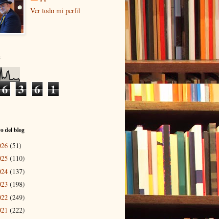
Ver todo mi perfil
s
6
3
6
1
o del blog
026
(51)
025
(110)
024
(137)
023
(198)
022
(249)
021
(222)