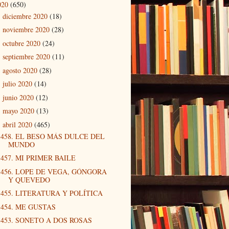
020
(650)
diciembre 2020
(18)
►
noviembre 2020
(28)
►
octubre 2020
(24)
►
septiembre 2020
(11)
►
agosto 2020
(28)
►
julio 2020
(14)
►
junio 2020
(12)
►
mayo 2020
(13)
►
abril 2020
(465)
▼
458. EL BESO MÁS DULCE DEL
MUNDO
457. MI PRIMER BAILE
456. LOPE DE VEGA, GÓNGORA
Y QUEVEDO
455. LITERATURA Y POLÍTICA
454. ME GUSTAS
453. SONETO A DOS ROSAS