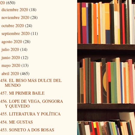
020
(650)
diciembre 2020
(18)
►
noviembre 2020
(28)
►
octubre 2020
(24)
►
septiembre 2020
(11)
►
agosto 2020
(28)
►
julio 2020
(14)
►
junio 2020
(12)
►
mayo 2020
(13)
►
abril 2020
(465)
▼
458. EL BESO MÁS DULCE DEL
MUNDO
457. MI PRIMER BAILE
456. LOPE DE VEGA, GÓNGORA
Y QUEVEDO
455. LITERATURA Y POLÍTICA
454. ME GUSTAS
453. SONETO A DOS ROSAS