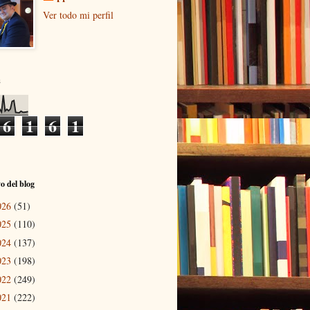
Ver todo mi perfil
s
6
1
6
1
o del blog
026
(51)
025
(110)
024
(137)
023
(198)
022
(249)
021
(222)