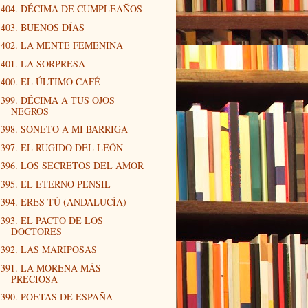
404. DÉCIMA DE CUMPLEAÑOS
403. BUENOS DÍAS
402. LA MENTE FEMENINA
401. LA SORPRESA
400. EL ÚLTIMO CAFÉ
399. DÉCIMA A TUS OJOS
NEGROS
398. SONETO A MI BARRIGA
397. EL RUGIDO DEL LEÓN
396. LOS SECRETOS DEL AMOR
395. EL ETERNO PENSIL
394. ERES TÚ (ANDALUCÍA)
393. EL PACTO DE LOS
DOCTORES
392. LAS MARIPOSAS
391. LA MORENA MÁS
PRECIOSA
390. POETAS DE ESPAÑA