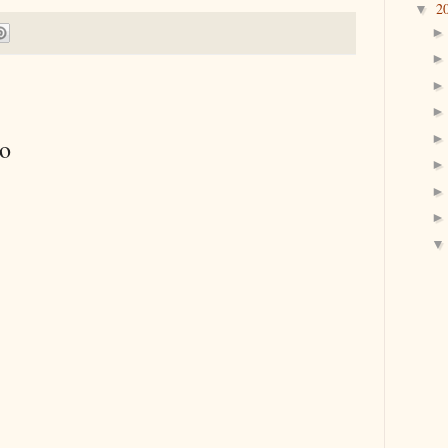
2
▼
io