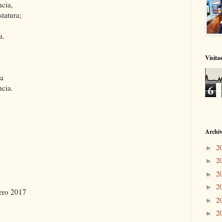
ncia,
tatura;
a.
Visita
ra
6
ncia.
o
Archiv
2
►
2
►
2
►
2
►
rero 2017
2
►
2
►