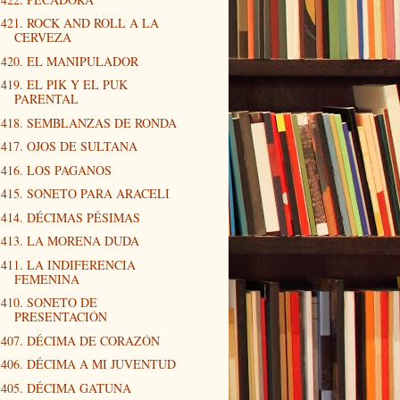
421. ROCK AND ROLL A LA
CERVEZA
420. EL MANIPULADOR
419. EL PIK Y EL PUK
PARENTAL
418. SEMBLANZAS DE RONDA
417. OJOS DE SULTANA
416. LOS PAGANOS
415. SONETO PARA ARACELI
414. DÉCIMAS PÉSIMAS
413. LA MORENA DUDA
411. LA INDIFERENCIA
FEMENINA
410. SONETO DE
PRESENTACIÓN
407. DÉCIMA DE CORAZÓN
406. DÉCIMA A MI JUVENTUD
405. DÉCIMA GATUNA