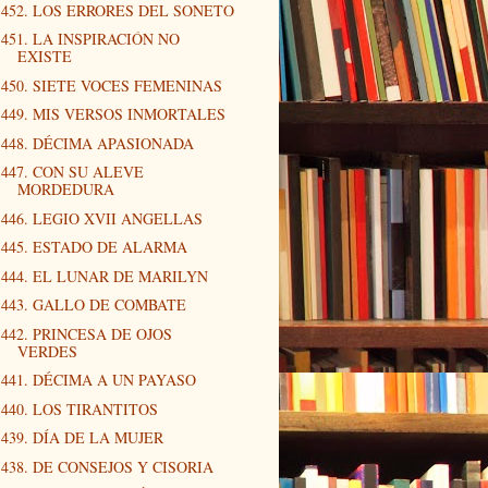
452. LOS ERRORES DEL SONETO
451. LA INSPIRACIÓN NO
EXISTE
450. SIETE VOCES FEMENINAS
449. MIS VERSOS INMORTALES
448. DÉCIMA APASIONADA
447. CON SU ALEVE
MORDEDURA
446. LEGIO XVII ANGELLAS
445. ESTADO DE ALARMA
444. EL LUNAR DE MARILYN
443. GALLO DE COMBATE
442. PRINCESA DE OJOS
VERDES
441. DÉCIMA A UN PAYASO
440. LOS TIRANTITOS
439. DÍA DE LA MUJER
438. DE CONSEJOS Y CISORIA