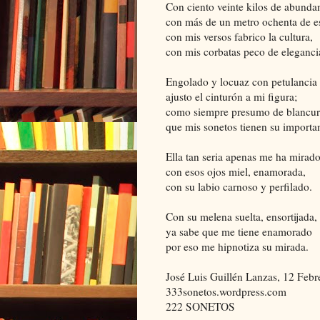
Con ciento veinte kilos de abunda
con más de un metro ochenta de es
con mis versos fabrico la cultura,
con mis corbatas peco de eleganci
Engolado y locuaz con petulancia
ajusto el cinturón a mi figura;
como siempre presumo de blancu
que mis sonetos tienen su importa
Ella tan seria apenas me ha mirad
con esos ojos miel, enamorada,
con su labio carnoso y perfilado.
Con su melena suelta, ensortijada,
ya sabe que me tiene enamorado
por eso me hipnotiza su mirada.
José Luis Guillén Lanzas, 12 Feb
333sonetos.wordpress.com
222 SONETOS