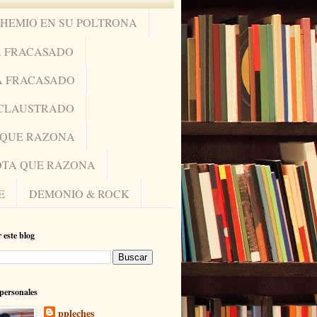
OHEMIO EN SU POLTRONA
A FRACASADO
A FRACASADO
NCLAUSTRADO
A QUE RAZONA
IOTA QUE RAZONA
E
DEMONIO & ROCK
 este blog
personales
ppleches