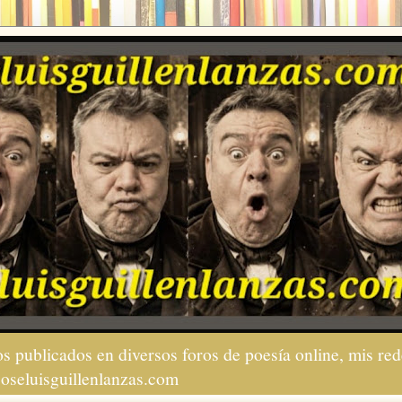
s publicados en diversos foros de poesía online, mis red
joseluisguillenlanzas.com