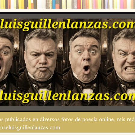
s publicados en diversos foros de poesía online, mis red
joseluisguillenlanzas.com