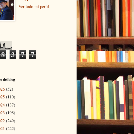
Ver todo mi perfil
s
8
3
7
7
o del blog
026
(52)
025
(110)
024
(137)
023
(198)
022
(249)
021
(222)