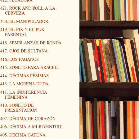
421. ROCK AND ROLL A LA
CERVEZA
420. EL MANIPULADOR
419. EL PIK Y EL PUK
PARENTAL
418. SEMBLANZAS DE RONDA
417. OJOS DE SULTANA
416. LOS PAGANOS
415. SONETO PARA ARACELI
414. DÉCIMAS PÉSIMAS
413. LA MORENA DUDA
411. LA INDIFERENCIA
FEMENINA
410. SONETO DE
PRESENTACIÓN
407. DÉCIMA DE CORAZÓN
406. DÉCIMA A MI JUVENTUD
405. DÉCIMA GATUNA