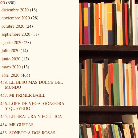
020
(650)
diciembre 2020
(18)
►
noviembre 2020
(28)
►
octubre 2020
(24)
►
septiembre 2020
(11)
►
agosto 2020
(28)
►
julio 2020
(14)
►
junio 2020
(12)
►
mayo 2020
(13)
►
abril 2020
(465)
▼
458. EL BESO MÁS DULCE DEL
MUNDO
457. MI PRIMER BAILE
456. LOPE DE VEGA, GÓNGORA
Y QUEVEDO
455. LITERATURA Y POLÍTICA
454. ME GUSTAS
453. SONETO A DOS ROSAS