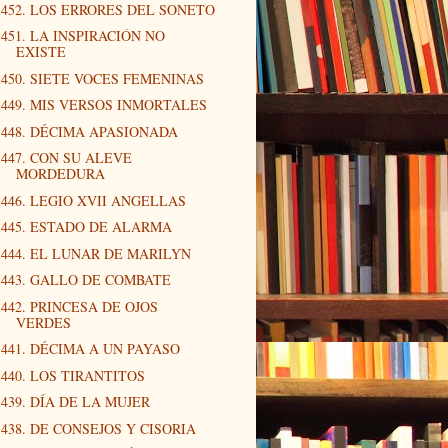
452. LOS ERRORES DEL SONETO
451. LA INSPIRACIÓN NO
EXISTE
450. SIETE VOCES FEMENINAS
449. MIS VERSOS INMORTALES
448. DÉCIMA APASIONADA
447. CON SU ALEVE
MORDEDURA
446. LEGIO XVII ANGELLAS
445. ESTADO DE ALARMA
444. EL LUNAR DE MARILYN
443. GALLO DE COMBATE
442. PRINCESA DE OJOS
VERDES
441. DÉCIMA A UN PAYASO
440. LOS TIRANTITOS
439. DÍA DE LA MUJER
438. DE CONSEJOS Y CISORIA