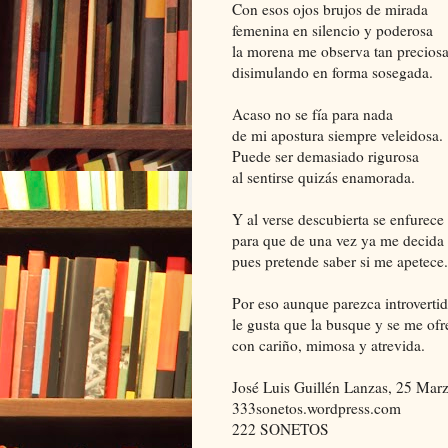
Con esos ojos brujos de mirada
femenina en silencio y poderosa
la morena me observa tan precios
disimulando en forma sosegada.
Acaso no se fía para nada
de mi apostura siempre veleidosa.
Puede ser demasiado rigurosa
al sentirse quizás enamorada.
Y al verse descubierta se enfurece
para que de una vez ya me decida
pues pretende saber si me apetece.
Por eso aunque parezca introverti
le gusta que la busque y se me ofr
con cariño, mimosa y atrevida.
José Luis Guillén Lanzas, 25 Mar
333sonetos.wordpress.com
222 SONETOS