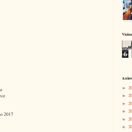
a
Visita
6
Archiv
2
►
da
ece
2
►
2
►
2
►
zo 2017
2
►
2
►