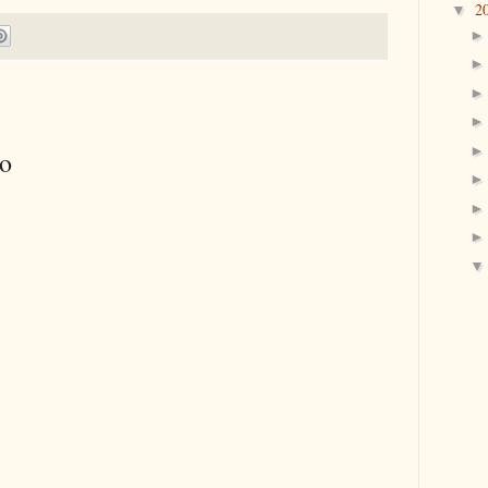
2
▼
io