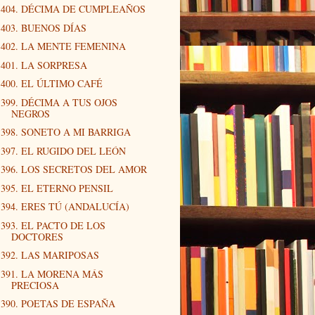
404. DÉCIMA DE CUMPLEAÑOS
403. BUENOS DÍAS
402. LA MENTE FEMENINA
401. LA SORPRESA
400. EL ÚLTIMO CAFÉ
399. DÉCIMA A TUS OJOS
NEGROS
398. SONETO A MI BARRIGA
397. EL RUGIDO DEL LEÓN
396. LOS SECRETOS DEL AMOR
395. EL ETERNO PENSIL
394. ERES TÚ (ANDALUCÍA)
393. EL PACTO DE LOS
DOCTORES
392. LAS MARIPOSAS
391. LA MORENA MÁS
PRECIOSA
390. POETAS DE ESPAÑA