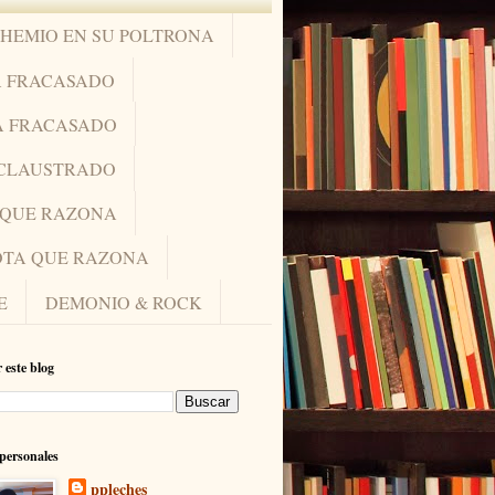
OHEMIO EN SU POLTRONA
A FRACASADO
A FRACASADO
NCLAUSTRADO
A QUE RAZONA
IOTA QUE RAZONA
E
DEMONIO & ROCK
 este blog
personales
ppleches