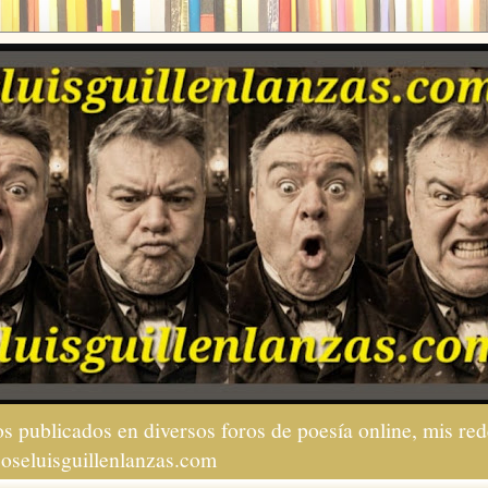
s publicados en diversos foros de poesía online, mis red
joseluisguillenlanzas.com