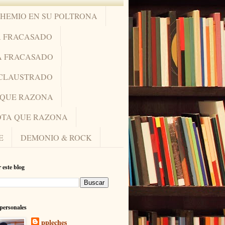
OHEMIO EN SU POLTRONA
A FRACASADO
A FRACASADO
NCLAUSTRADO
A QUE RAZONA
IOTA QUE RAZONA
E
DEMONIO & ROCK
 este blog
personales
ppleches