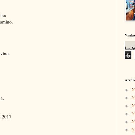
nina
camino.
Visita
6
vino.
Archiv
2
►
a,
2
►
2
►
2
►
o 2017
2
►
2
►