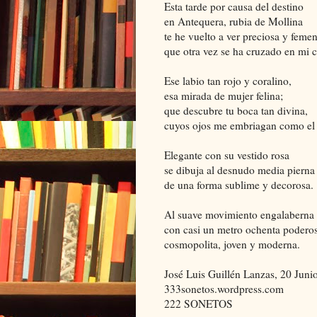
Esta tarde por causa del destino
en Antequera, rubia de Mollina
te he vuelto a ver preciosa y feme
que otra vez se ha cruzado en mi 
Ese labio tan rojo y coralino,
esa mirada de mujer felina;
que descubre tu boca tan divina,
cuyos ojos me embriagan como el 
Elegante con su vestido rosa
se dibuja al desnudo media pierna
de una forma sublime y decorosa.
Al suave movimiento engalaberna
con casi un metro ochenta poderos
cosmopolita, joven y moderna.
José Luis Guillén Lanzas, 20 Juni
333sonetos.wordpress.com
222 SONETOS