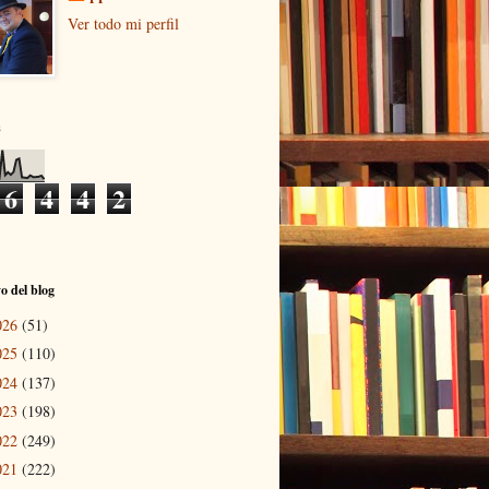
Ver todo mi perfil
s
6
4
4
2
o del blog
026
(51)
025
(110)
024
(137)
023
(198)
022
(249)
021
(222)