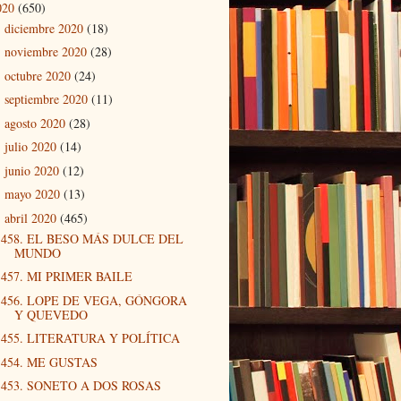
020
(650)
diciembre 2020
(18)
►
noviembre 2020
(28)
►
octubre 2020
(24)
►
septiembre 2020
(11)
►
agosto 2020
(28)
►
julio 2020
(14)
►
junio 2020
(12)
►
mayo 2020
(13)
►
abril 2020
(465)
▼
458. EL BESO MÁS DULCE DEL
MUNDO
457. MI PRIMER BAILE
456. LOPE DE VEGA, GÓNGORA
Y QUEVEDO
455. LITERATURA Y POLÍTICA
454. ME GUSTAS
453. SONETO A DOS ROSAS