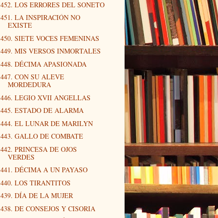
452. LOS ERRORES DEL SONETO
451. LA INSPIRACIÓN NO
EXISTE
450. SIETE VOCES FEMENINAS
449. MIS VERSOS INMORTALES
448. DÉCIMA APASIONADA
447. CON SU ALEVE
MORDEDURA
446. LEGIO XVII ANGELLAS
445. ESTADO DE ALARMA
444. EL LUNAR DE MARILYN
443. GALLO DE COMBATE
442. PRINCESA DE OJOS
VERDES
441. DÉCIMA A UN PAYASO
440. LOS TIRANTITOS
439. DÍA DE LA MUJER
438. DE CONSEJOS Y CISORIA