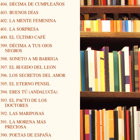
404. DÉCIMA DE CUMPLEAÑOS
403. BUENOS DÍAS
402. LA MENTE FEMENINA
401. LA SORPRESA
400. EL ÚLTIMO CAFÉ
399. DÉCIMA A TUS OJOS
NEGROS
398. SONETO A MI BARRIGA
397. EL RUGIDO DEL LEÓN
396. LOS SECRETOS DEL AMOR
395. EL ETERNO PENSIL
394. ERES TÚ (ANDALUCÍA)
393. EL PACTO DE LOS
DOCTORES
392. LAS MARIPOSAS
391. LA MORENA MÁS
PRECIOSA
390. POETAS DE ESPAÑA