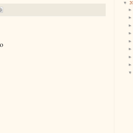
2
▼
io