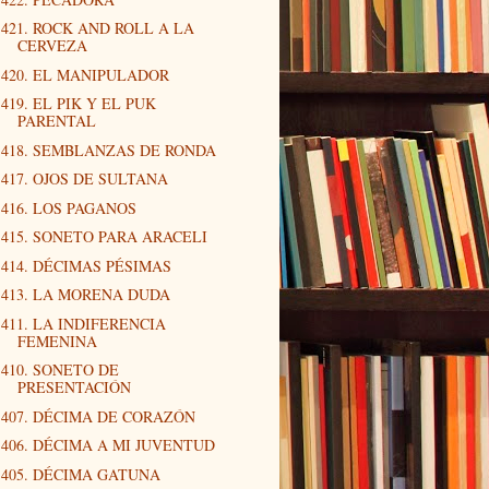
421. ROCK AND ROLL A LA
CERVEZA
420. EL MANIPULADOR
419. EL PIK Y EL PUK
PARENTAL
418. SEMBLANZAS DE RONDA
417. OJOS DE SULTANA
416. LOS PAGANOS
415. SONETO PARA ARACELI
414. DÉCIMAS PÉSIMAS
413. LA MORENA DUDA
411. LA INDIFERENCIA
FEMENINA
410. SONETO DE
PRESENTACIÓN
407. DÉCIMA DE CORAZÓN
406. DÉCIMA A MI JUVENTUD
405. DÉCIMA GATUNA