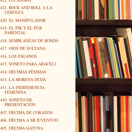
421. ROCK AND ROLL A LA
CERVEZA
420. EL MANIPULADOR
419. EL PIK Y EL PUK
PARENTAL
418. SEMBLANZAS DE RONDA
417. OJOS DE SULTANA
416. LOS PAGANOS
415. SONETO PARA ARACELI
414. DÉCIMAS PÉSIMAS
413. LA MORENA DUDA
411. LA INDIFERENCIA
FEMENINA
410. SONETO DE
PRESENTACIÓN
407. DÉCIMA DE CORAZÓN
406. DÉCIMA A MI JUVENTUD
405. DÉCIMA GATUNA