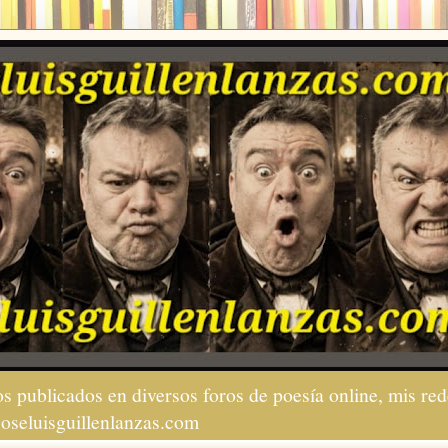
s publicados en diversos foros de poesía online, mis red
joseluisguillenlanzas.com