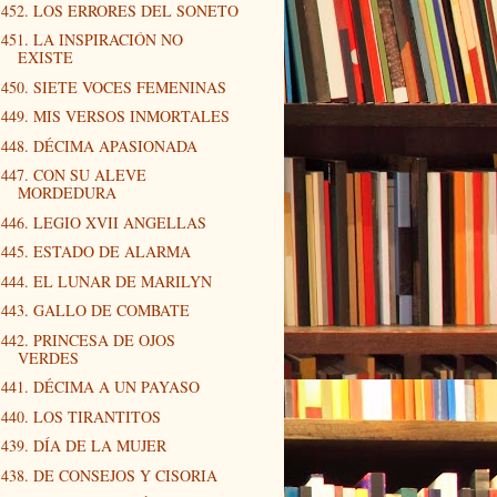
452. LOS ERRORES DEL SONETO
451. LA INSPIRACIÓN NO
EXISTE
450. SIETE VOCES FEMENINAS
449. MIS VERSOS INMORTALES
448. DÉCIMA APASIONADA
447. CON SU ALEVE
MORDEDURA
446. LEGIO XVII ANGELLAS
445. ESTADO DE ALARMA
444. EL LUNAR DE MARILYN
443. GALLO DE COMBATE
442. PRINCESA DE OJOS
VERDES
441. DÉCIMA A UN PAYASO
440. LOS TIRANTITOS
439. DÍA DE LA MUJER
438. DE CONSEJOS Y CISORIA