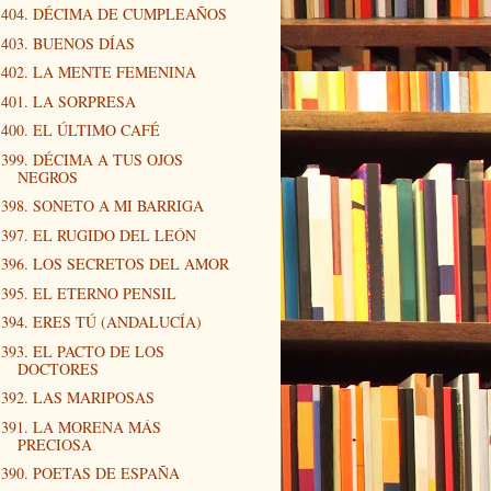
404. DÉCIMA DE CUMPLEAÑOS
403. BUENOS DÍAS
402. LA MENTE FEMENINA
401. LA SORPRESA
400. EL ÚLTIMO CAFÉ
399. DÉCIMA A TUS OJOS
NEGROS
398. SONETO A MI BARRIGA
397. EL RUGIDO DEL LEÓN
396. LOS SECRETOS DEL AMOR
395. EL ETERNO PENSIL
394. ERES TÚ (ANDALUCÍA)
393. EL PACTO DE LOS
DOCTORES
392. LAS MARIPOSAS
391. LA MORENA MÁS
PRECIOSA
390. POETAS DE ESPAÑA