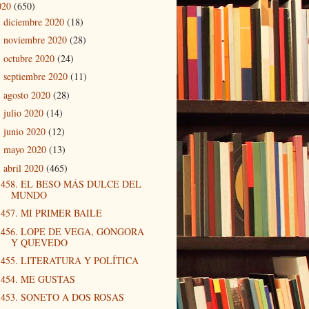
020
(650)
diciembre 2020
(18)
►
noviembre 2020
(28)
►
octubre 2020
(24)
►
septiembre 2020
(11)
►
agosto 2020
(28)
►
julio 2020
(14)
►
junio 2020
(12)
►
mayo 2020
(13)
►
abril 2020
(465)
▼
458. EL BESO MÁS DULCE DEL
MUNDO
457. MI PRIMER BAILE
456. LOPE DE VEGA, GÓNGORA
Y QUEVEDO
455. LITERATURA Y POLÍTICA
454. ME GUSTAS
453. SONETO A DOS ROSAS