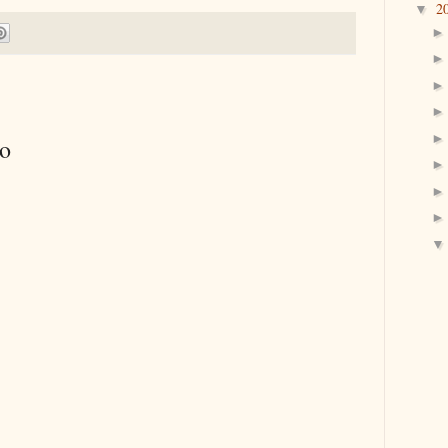
2
▼
io