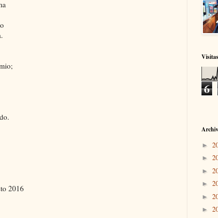
ma
io
.
Visita
emio;
6
do.
Archiv
2
►
2
►
2
►
2
►
sto 2016
2
►
2
►