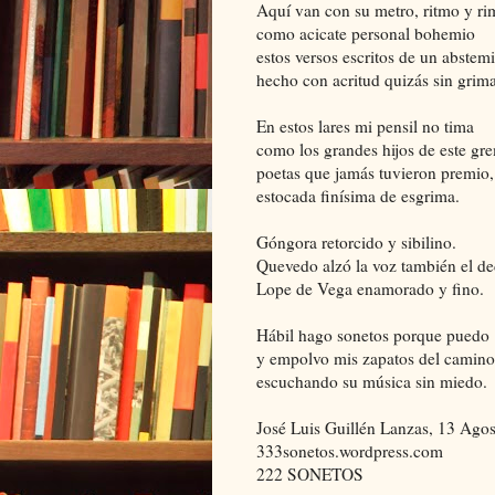
Aquí van con su metro, ritmo y ri
como acicate personal bohemio
estos versos escritos de un abstem
hecho con acritud quizás sin grima
En estos lares mi pensil no tima
como los grandes hijos de este gr
poetas que jamás tuvieron premio,
estocada finísima de esgrima.
Góngora retorcido y sibilino.
Quevedo alzó la voz también el de
Lope de Vega enamorado y fino.
Hábil hago sonetos porque puedo
y empolvo mis zapatos del camino
escuchando su música sin miedo.
José Luis Guillén Lanzas, 13 Ago
333sonetos.wordpress.com
222 SONETOS