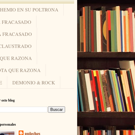
OHEMIO EN SU POLTRONA
A FRACASADO
A FRACASADO
NCLAUSTRADO
A QUE RAZONA
IOTA QUE RAZONA
E
DEMONIO & ROCK
 este blog
personales
ppleches