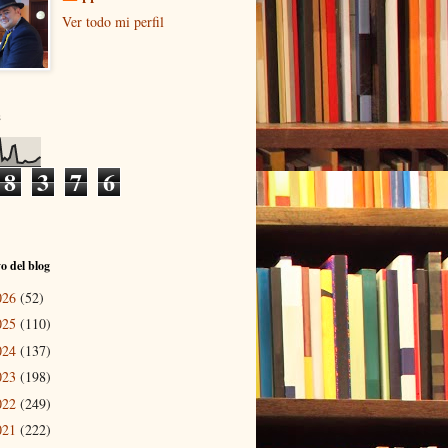
Ver todo mi perfil
s
8
3
7
6
o del blog
026
(52)
025
(110)
024
(137)
023
(198)
022
(249)
021
(222)