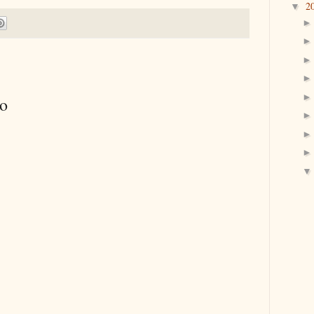
2
▼
io