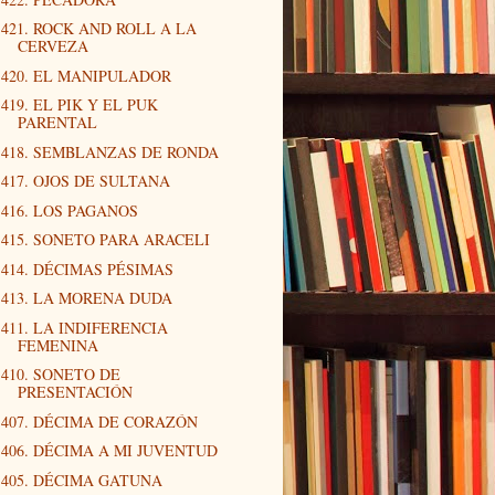
421. ROCK AND ROLL A LA
CERVEZA
420. EL MANIPULADOR
419. EL PIK Y EL PUK
PARENTAL
418. SEMBLANZAS DE RONDA
417. OJOS DE SULTANA
416. LOS PAGANOS
415. SONETO PARA ARACELI
414. DÉCIMAS PÉSIMAS
413. LA MORENA DUDA
411. LA INDIFERENCIA
FEMENINA
410. SONETO DE
PRESENTACIÓN
407. DÉCIMA DE CORAZÓN
406. DÉCIMA A MI JUVENTUD
405. DÉCIMA GATUNA