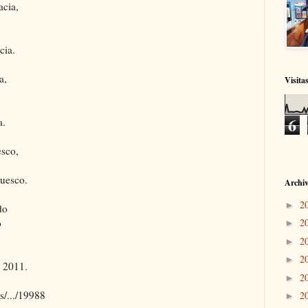
acia,
cia.
a,
Visita
6
a.
esco,
cuesco.
Archiv
2
►
do
o
2
►
2
►
2
►
l 2011.
2
►
s/.../19988
2
►