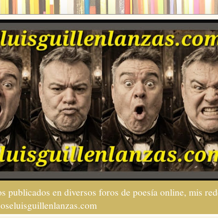
s publicados en diversos foros de poesía online, mis red
joseluisguillenlanzas.com