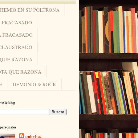
OHEMIO EN SU POLTRONA
A FRACASADO
A FRACASADO
NCLAUSTRADO
A QUE RAZONA
IOTA QUE RAZONA
E
DEMONIO & ROCK
 este blog
personales
ppleches