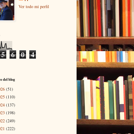
Ver todo mi perfil
s
5
6
0
4
o del blog
026
(51)
025
(110)
024
(137)
023
(198)
022
(249)
021
(222)