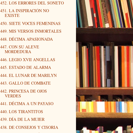
452. LOS ERRORES DEL SONETO
451. LA INSPIRACIÓN NO
EXISTE
450. SIETE VOCES FEMENINAS
449. MIS VERSOS INMORTALES
448. DÉCIMA APASIONADA
447. CON SU ALEVE
MORDEDURA
446. LEGIO XVII ANGELLAS
445. ESTADO DE ALARMA
444. EL LUNAR DE MARILYN
443. GALLO DE COMBATE
442. PRINCESA DE OJOS
VERDES
441. DÉCIMA A UN PAYASO
440. LOS TIRANTITOS
439. DÍA DE LA MUJER
438. DE CONSEJOS Y CISORIA