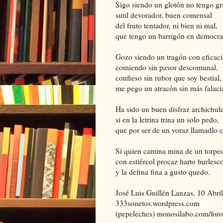
Sigo siendo un glotón no tengo gr
sutil devorador, buen comensal
del fruto tentador, ni bien ni mal,
que tengo un barrigón en democra
Gozo siendo un tragón con eficaci
comiendo sin pavor descomunal,
confieso sin rubor que soy bestial,
me pego un atracón sin más falaci
Ha sido un buen disfraz archichul
si en la letrina trina un solo pedo,
que por ser de un voraz llamadlo 
Si quien camina mina de un torpe
con estiércol procaz harto burlesc
y la defina fina a gusto quedo.
José Luis Guillén Lanzas, 10 Abri
333sonetos.wordpress.com
(pepeleches) monosilabo.com/foro