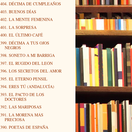
404. DÉCIMA DE CUMPLEAÑOS
403. BUENOS DÍAS
402. LA MENTE FEMENINA
401. LA SORPRESA
400. EL ÚLTIMO CAFÉ
399. DÉCIMA A TUS OJOS
NEGROS
398. SONETO A MI BARRIGA
397. EL RUGIDO DEL LEÓN
396. LOS SECRETOS DEL AMOR
395. EL ETERNO PENSIL
394. ERES TÚ (ANDALUCÍA)
393. EL PACTO DE LOS
DOCTORES
392. LAS MARIPOSAS
391. LA MORENA MÁS
PRECIOSA
390. POETAS DE ESPAÑA