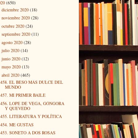
020
(650)
diciembre 2020
(18)
►
noviembre 2020
(28)
►
octubre 2020
(24)
►
septiembre 2020
(11)
►
agosto 2020
(28)
►
julio 2020
(14)
►
junio 2020
(12)
►
mayo 2020
(13)
►
abril 2020
(465)
▼
458. EL BESO MÁS DULCE DEL
MUNDO
457. MI PRIMER BAILE
456. LOPE DE VEGA, GÓNGORA
Y QUEVEDO
455. LITERATURA Y POLÍTICA
454. ME GUSTAS
453. SONETO A DOS ROSAS