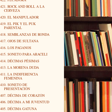
421. ROCK AND ROLL A LA
CERVEZA
420. EL MANIPULADOR
419. EL PIK Y EL PUK
PARENTAL
418. SEMBLANZAS DE RONDA
417. OJOS DE SULTANA
416. LOS PAGANOS
415. SONETO PARA ARACELI
414. DÉCIMAS PÉSIMAS
413. LA MORENA DUDA
411. LA INDIFERENCIA
FEMENINA
410. SONETO DE
PRESENTACIÓN
407. DÉCIMA DE CORAZÓN
406. DÉCIMA A MI JUVENTUD
405. DÉCIMA GATUNA