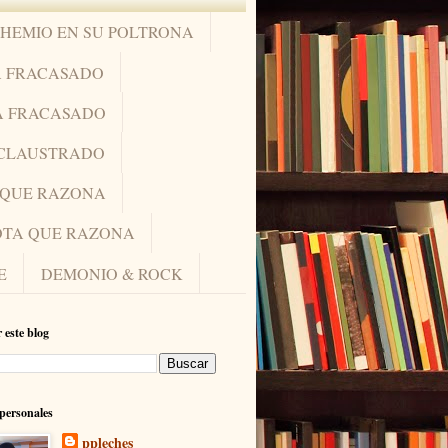
OHEMIO EN SU POLTRONA
A FRACASADO
A FRACASADO
NCLAUSTRADO
A QUE RAZONA
IOTA QUE RAZONA
E
DEMONIO & ROCK
 este blog
personales
ppleches