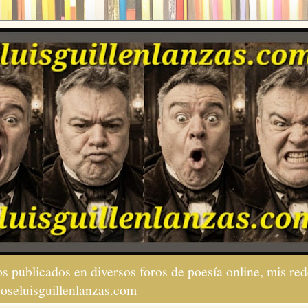
s publicados en diversos foros de poesía online, mis red
joseluisguillenlanzas.com