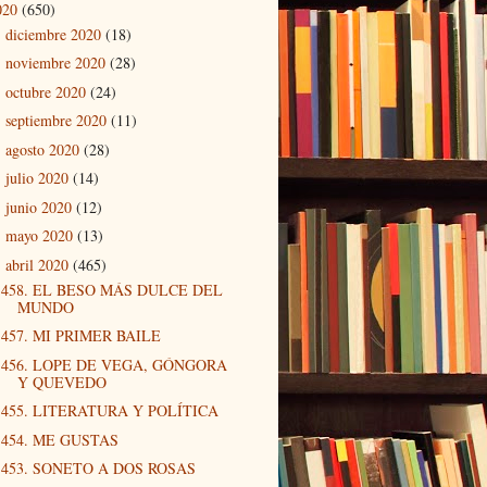
020
(650)
diciembre 2020
(18)
►
noviembre 2020
(28)
►
octubre 2020
(24)
►
septiembre 2020
(11)
►
agosto 2020
(28)
►
julio 2020
(14)
►
junio 2020
(12)
►
mayo 2020
(13)
►
abril 2020
(465)
▼
458. EL BESO MÁS DULCE DEL
MUNDO
457. MI PRIMER BAILE
456. LOPE DE VEGA, GÓNGORA
Y QUEVEDO
455. LITERATURA Y POLÍTICA
454. ME GUSTAS
453. SONETO A DOS ROSAS