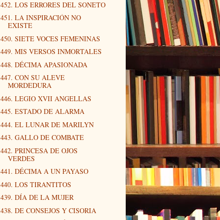
452. LOS ERRORES DEL SONETO
451. LA INSPIRACIÓN NO
EXISTE
450. SIETE VOCES FEMENINAS
449. MIS VERSOS INMORTALES
448. DÉCIMA APASIONADA
447. CON SU ALEVE
MORDEDURA
446. LEGIO XVII ANGELLAS
445. ESTADO DE ALARMA
444. EL LUNAR DE MARILYN
443. GALLO DE COMBATE
442. PRINCESA DE OJOS
VERDES
441. DÉCIMA A UN PAYASO
440. LOS TIRANTITOS
439. DÍA DE LA MUJER
438. DE CONSEJOS Y CISORIA