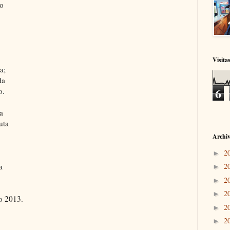
ro
Visita
a;
da
6
o.
a
uta
.
Archiv
2
►
a
2
►
2
►
2
►
o 2013.
2
►
2
►