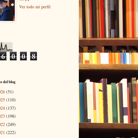
Ver todo mi perfil
s
6
0
0
8
o del blog
026
(51)
025
(110)
024
(137)
023
(198)
022
(249)
021
(222)