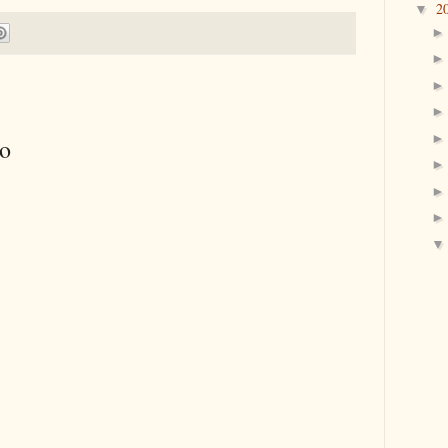
2
▼
io