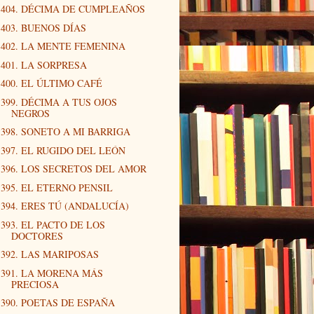
404. DÉCIMA DE CUMPLEAÑOS
403. BUENOS DÍAS
402. LA MENTE FEMENINA
401. LA SORPRESA
400. EL ÚLTIMO CAFÉ
399. DÉCIMA A TUS OJOS
NEGROS
398. SONETO A MI BARRIGA
397. EL RUGIDO DEL LEÓN
396. LOS SECRETOS DEL AMOR
395. EL ETERNO PENSIL
394. ERES TÚ (ANDALUCÍA)
393. EL PACTO DE LOS
DOCTORES
392. LAS MARIPOSAS
391. LA MORENA MÁS
PRECIOSA
390. POETAS DE ESPAÑA