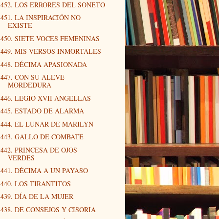
452. LOS ERRORES DEL SONETO
451. LA INSPIRACIÓN NO
EXISTE
450. SIETE VOCES FEMENINAS
449. MIS VERSOS INMORTALES
448. DÉCIMA APASIONADA
447. CON SU ALEVE
MORDEDURA
446. LEGIO XVII ANGELLAS
445. ESTADO DE ALARMA
444. EL LUNAR DE MARILYN
443. GALLO DE COMBATE
442. PRINCESA DE OJOS
VERDES
441. DÉCIMA A UN PAYASO
440. LOS TIRANTITOS
439. DÍA DE LA MUJER
438. DE CONSEJOS Y CISORIA