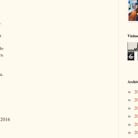
o
.
a
Visita
do
6
ra.
a.
Archiv
2
►
2
►
2
►
2
►
o 2016
2
►
2
►