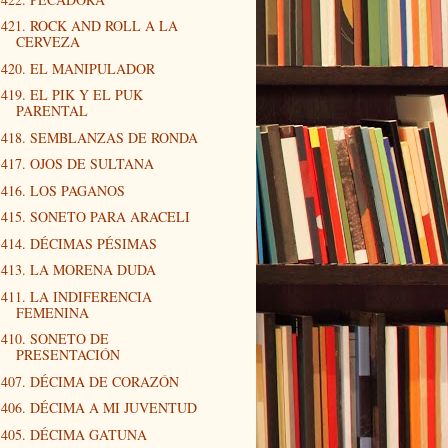
421. ROCK AND ROLL A LA
CERVEZA
420. EL MANIPULADOR
419. EL PIK Y EL PUK
PARENTAL
418. SEMBLANZAS DE RONDA
417. OJOS DE SULTANA
416. LOS PAGANOS
415. SONETO PARA ARACELI
414. DÉCIMAS PÉSIMAS
413. LA MORENA DUDA
411. LA INDIFERENCIA
FEMENINA
410. SONETO DE
PRESENTACIÓN
407. DÉCIMA DE CORAZÓN
406. DÉCIMA A MI JUVENTUD
405. DÉCIMA GATUNA