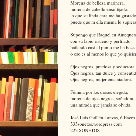
Morena de belleza marinera,
morena de cabello ensortijado;
lo que su linda cara me ha gustad
puede que ni ella misma lo supiera
Supongo que Raquel en Antequer
con su labio risueño y perfilado
bailando casi al punto me ha besa
o eso es al menos lo que yo quisie
Ojos negros, preciosa y seductora.
Ojos negros, tan dulce y consentid
Ojos negros, mujer encantadora.
Fémina por los dioses elegida,
morena de ojos negros, soñadora,
una mirada que jamás se olvida.
José Luis Guillén Lanzas, 6 Ener
333sonetos.wordpress.com
222 SONETOS