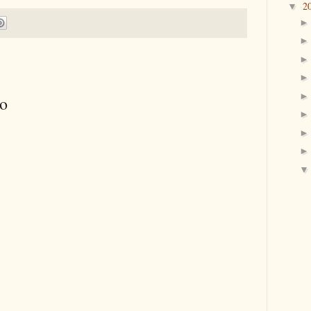
2
▼
io