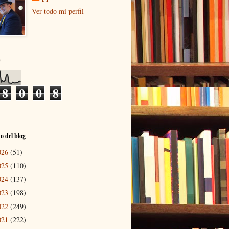
Ver todo mi perfil
s
8
0
0
8
o del blog
026
(51)
025
(110)
024
(137)
023
(198)
022
(249)
021
(222)