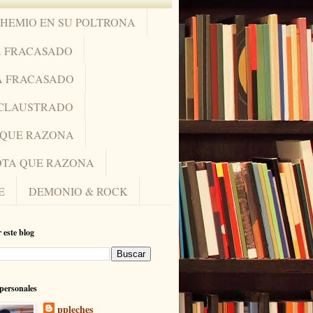
OHEMIO EN SU POLTRONA
A FRACASADO
A FRACASADO
NCLAUSTRADO
A QUE RAZONA
IOTA QUE RAZONA
E
DEMONIO & ROCK
 este blog
personales
ppleches