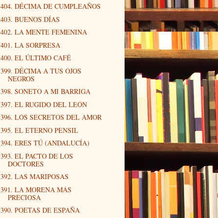
404. DÉCIMA DE CUMPLEAÑOS
403. BUENOS DÍAS
402. LA MENTE FEMENINA
401. LA SORPRESA
400. EL ÚLTIMO CAFÉ
399. DÉCIMA A TUS OJOS
NEGROS
398. SONETO A MI BARRIGA
397. EL RUGIDO DEL LEÓN
396. LOS SECRETOS DEL AMOR
395. EL ETERNO PENSIL
394. ERES TÚ (ANDALUCÍA)
393. EL PACTO DE LOS
DOCTORES
392. LAS MARIPOSAS
391. LA MORENA MÁS
PRECIOSA
390. POETAS DE ESPAÑA