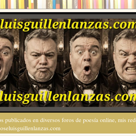
s publicados en diversos foros de poesía online, mis red
joseluisguillenlanzas.com