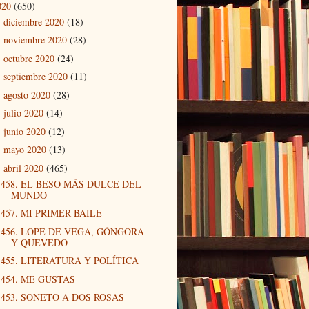
020
(650)
diciembre 2020
(18)
►
noviembre 2020
(28)
►
octubre 2020
(24)
►
septiembre 2020
(11)
►
agosto 2020
(28)
►
julio 2020
(14)
►
junio 2020
(12)
►
mayo 2020
(13)
►
abril 2020
(465)
▼
458. EL BESO MÁS DULCE DEL
MUNDO
457. MI PRIMER BAILE
456. LOPE DE VEGA, GÓNGORA
Y QUEVEDO
455. LITERATURA Y POLÍTICA
454. ME GUSTAS
453. SONETO A DOS ROSAS