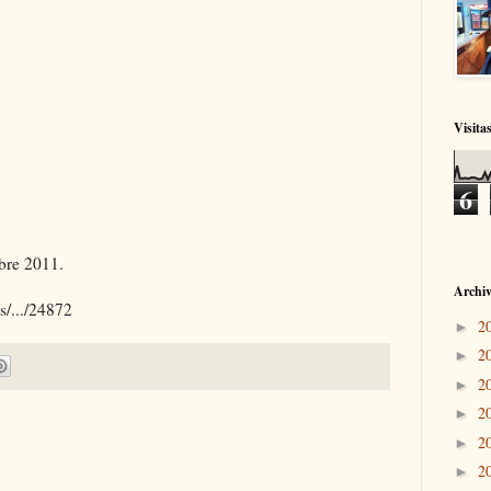
Visita
6
bre 2011.
Archiv
s/.../24872
2
►
2
►
2
►
2
►
2
►
2
►