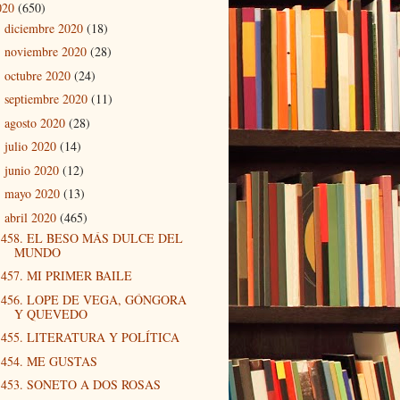
020
(650)
diciembre 2020
(18)
►
noviembre 2020
(28)
►
octubre 2020
(24)
►
septiembre 2020
(11)
►
agosto 2020
(28)
►
julio 2020
(14)
►
junio 2020
(12)
►
mayo 2020
(13)
►
abril 2020
(465)
▼
458. EL BESO MÁS DULCE DEL
MUNDO
457. MI PRIMER BAILE
456. LOPE DE VEGA, GÓNGORA
Y QUEVEDO
455. LITERATURA Y POLÍTICA
454. ME GUSTAS
453. SONETO A DOS ROSAS