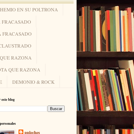
OHEMIO EN SU POLTRONA
A FRACASADO
A FRACASADO
NCLAUSTRADO
A QUE RAZONA
IOTA QUE RAZONA
E
DEMONIO & ROCK
 este blog
personales
ppleches