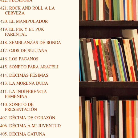
421. ROCK AND ROLL A LA
CERVEZA
420. EL MANIPULADOR
419. EL PIK Y EL PUK
PARENTAL
418. SEMBLANZAS DE RONDA
417. OJOS DE SULTANA
416. LOS PAGANOS
415. SONETO PARA ARACELI
414. DÉCIMAS PÉSIMAS
413. LA MORENA DUDA
411. LA INDIFERENCIA
FEMENINA
410. SONETO DE
PRESENTACIÓN
407. DÉCIMA DE CORAZÓN
406. DÉCIMA A MI JUVENTUD
405. DÉCIMA GATUNA