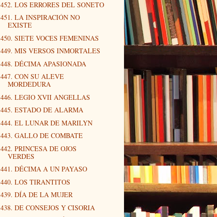
452. LOS ERRORES DEL SONETO
451. LA INSPIRACIÓN NO
EXISTE
450. SIETE VOCES FEMENINAS
449. MIS VERSOS INMORTALES
448. DÉCIMA APASIONADA
447. CON SU ALEVE
MORDEDURA
446. LEGIO XVII ANGELLAS
445. ESTADO DE ALARMA
444. EL LUNAR DE MARILYN
443. GALLO DE COMBATE
442. PRINCESA DE OJOS
VERDES
441. DÉCIMA A UN PAYASO
440. LOS TIRANTITOS
439. DÍA DE LA MUJER
438. DE CONSEJOS Y CISORIA