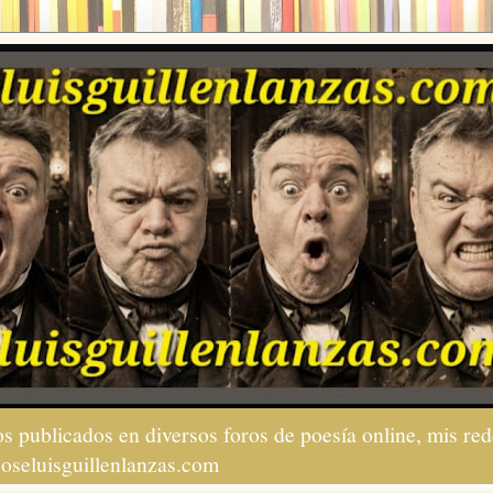
s publicados en diversos foros de poesía online, mis red
joseluisguillenlanzas.com