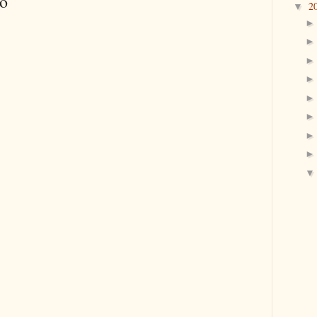
io
2
▼