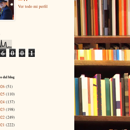
Ver todo mi perfil
s
6
0
0
1
o del blog
026
(51)
025
(110)
024
(137)
023
(198)
022
(249)
021
(222)