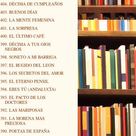
404. DÉCIMA DE CUMPLEAÑOS
403. BUENOS DÍAS
402. LA MENTE FEMENINA
401. LA SORPRESA
400. EL ÚLTIMO CAFÉ
399. DÉCIMA A TUS OJOS
NEGROS
398. SONETO A MI BARRIGA
397. EL RUGIDO DEL LEÓN
396. LOS SECRETOS DEL AMOR
395. EL ETERNO PENSIL
394. ERES TÚ (ANDALUCÍA)
393. EL PACTO DE LOS
DOCTORES
392. LAS MARIPOSAS
391. LA MORENA MÁS
PRECIOSA
390. POETAS DE ESPAÑA