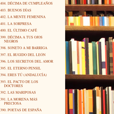
404. DÉCIMA DE CUMPLEAÑOS
403. BUENOS DÍAS
402. LA MENTE FEMENINA
401. LA SORPRESA
400. EL ÚLTIMO CAFÉ
399. DÉCIMA A TUS OJOS
NEGROS
398. SONETO A MI BARRIGA
397. EL RUGIDO DEL LEÓN
396. LOS SECRETOS DEL AMOR
395. EL ETERNO PENSIL
394. ERES TÚ (ANDALUCÍA)
393. EL PACTO DE LOS
DOCTORES
392. LAS MARIPOSAS
391. LA MORENA MÁS
PRECIOSA
390. POETAS DE ESPAÑA