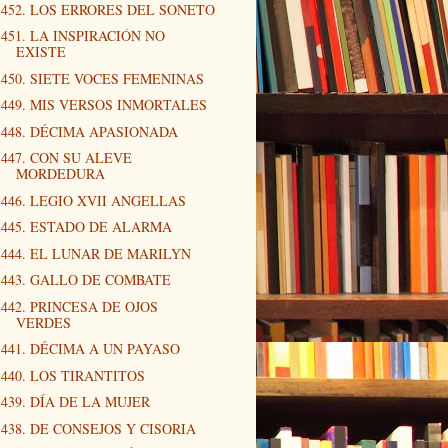
452. LOS ERRORES DEL SONETO
451. LA INSPIRACIÓN NO
EXISTE
450. SIETE VOCES FEMENINAS
449. MIS VERSOS INMORTALES
448. DÉCIMA APASIONADA
447. CON SU ALEVE
MORDEDURA
446. LEGIO XVII ANGELLAS
445. ESTADO DE ALARMA
444. EL LUNAR DE MARILYN
443. GALLO DE COMBATE
442. PRINCESA DE OJOS
VERDES
441. DÉCIMA A UN PAYASO
440. LOS TIRANTITOS
439. DÍA DE LA MUJER
438. DE CONSEJOS Y CISORIA