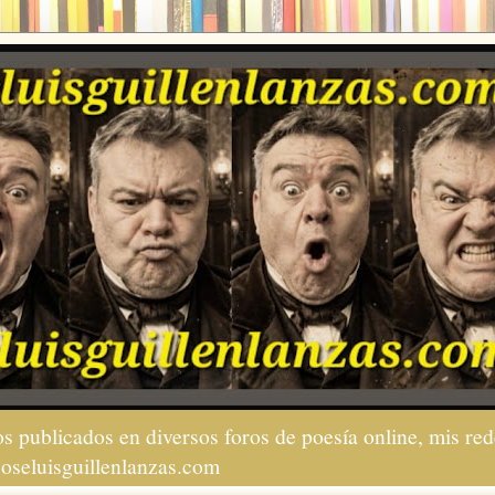
s publicados en diversos foros de poesía online, mis red
joseluisguillenlanzas.com