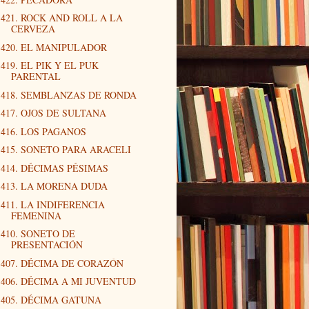
421. ROCK AND ROLL A LA
CERVEZA
420. EL MANIPULADOR
419. EL PIK Y EL PUK
PARENTAL
418. SEMBLANZAS DE RONDA
417. OJOS DE SULTANA
416. LOS PAGANOS
415. SONETO PARA ARACELI
414. DÉCIMAS PÉSIMAS
413. LA MORENA DUDA
411. LA INDIFERENCIA
FEMENINA
410. SONETO DE
PRESENTACIÓN
407. DÉCIMA DE CORAZÓN
406. DÉCIMA A MI JUVENTUD
405. DÉCIMA GATUNA