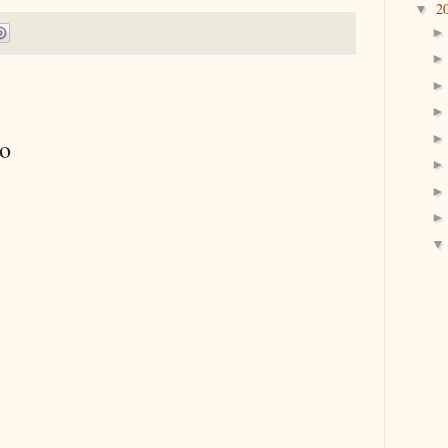
2
▼
io