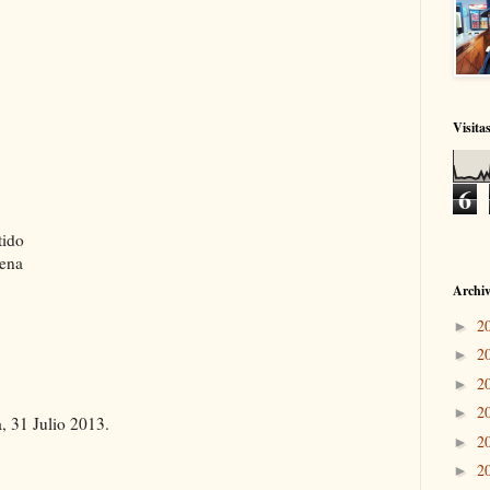
Visita
6
tido
uena
Archiv
2
►
2
►
2
►
2
►
, 31 Julio 2013.
2
►
2
►