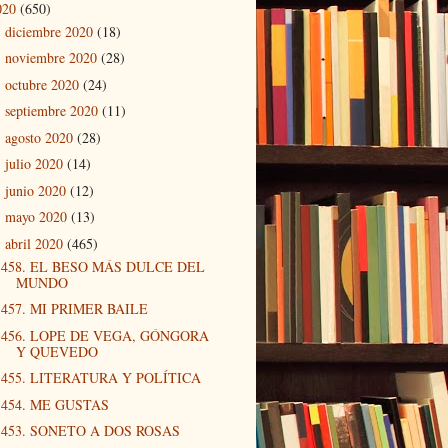
020
(650)
diciembre 2020
(18)
►
noviembre 2020
(28)
►
octubre 2020
(24)
►
septiembre 2020
(11)
►
agosto 2020
(28)
►
julio 2020
(14)
►
junio 2020
(12)
►
mayo 2020
(13)
►
abril 2020
(465)
▼
458. EL BESO MÁS DULCE DEL
MUNDO
457. MI PRIMER BAILE
456. LOPE DE VEGA, GÓNGORA
Y QUEVEDO
455. LITERATURA Y POLÍTICA
454. ME GUSTAS
453. SONETO A DOS ROSAS