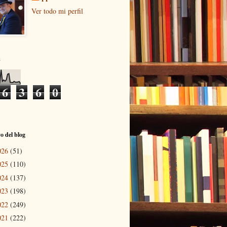
Ver todo mi perfil
s
6
3
6
0
o del blog
026
(51)
025
(110)
024
(137)
023
(198)
022
(249)
021
(222)