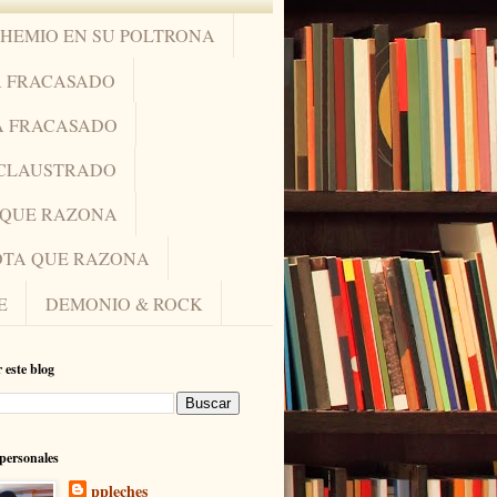
OHEMIO EN SU POLTRONA
A FRACASADO
A FRACASADO
NCLAUSTRADO
A QUE RAZONA
IOTA QUE RAZONA
E
DEMONIO & ROCK
 este blog
personales
ppleches